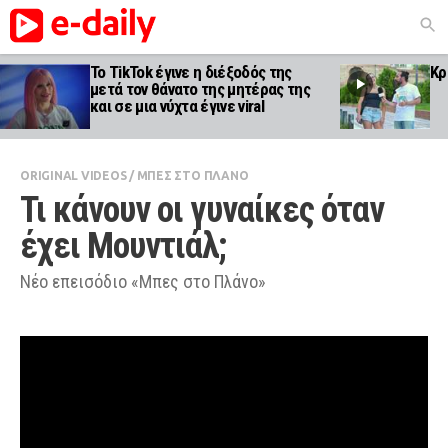
Το TikTok έγινε η διέξοδός της
Κρ
μετά τον θάνατο της μητέρας της
και σε μια νύχτα έγινε viral
ORIGINAL VIDEOS
/
ΜΠΕΣ ΣΤΟ ΠΛΑΝΟ
Τι κάνουν οι γυναίκες όταν 
έχει Μουντιάλ;
Nέο επεισόδιο «Μπες στο Πλάνο»