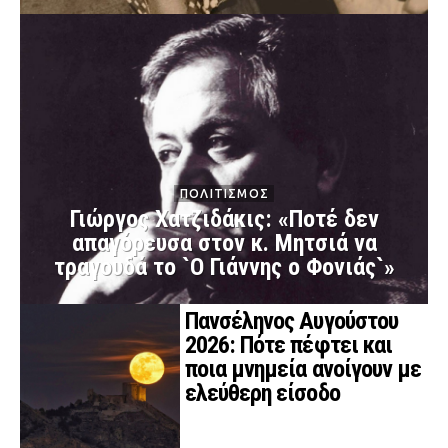
Ταξίδια
Style
Σπίτι
Family
Σχέσεις
AGENDA
ΠΟΛΙΤΙΣΜΟΣ
Γιώργος Χατζιδάκις: «Ποτέ δεν
Agenda
Επιλογές
απαγόρευσα στον κ. Μητσιά να
τραγουδά το `Ο Γιάννης ο Φονιάς`»
Εισιτήρια
Πανσέληνος Αυγούστου
2026: Πότε πέφτει και
ποια μνημεία ανοίγουν με
ελεύθερη είσοδο