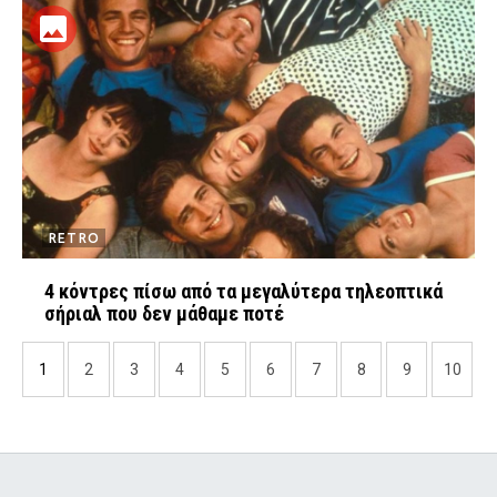
RETRO
4 κόντρες πίσω από τα μεγαλύτερα τηλεοπτικά
σήριαλ που δεν μάθαμε ποτέ
1
2
3
4
5
6
7
8
9
10