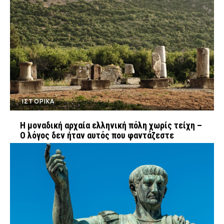
FEEDS
Πάσχα
Eurovision
Retro
Summer
ΙΣΤΟΡΙΚΑ
OMG
LOL
Η μοναδική αρχαία ελληνική πόλη χωρίς τείχη –
A-List
LGBTQI+
Ο λόγος δεν ήταν αυτός που φαντάζεστε
Xmas
LIFE
Food
Body+Mind