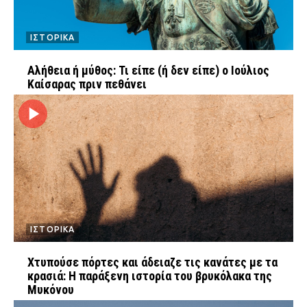
Ταξίδια
Style
ΙΣΤΟΡΙΚΑ
Σπίτι
Family
Σχέσεις
Αλήθεια ή μύθος: Τι είπε (ή δεν είπε) ο Ιούλιος
Καίσαρας πριν πεθάνει
AGENDA
Agenda
Επιλογές
Εισιτήρια
ΙΣΤΟΡΙΚΑ
Χτυπούσε πόρτες και άδειαζε τις κανάτες με τα
κρασιά: Η παράξενη ιστορία του βρυκόλακα της
Μυκόνου