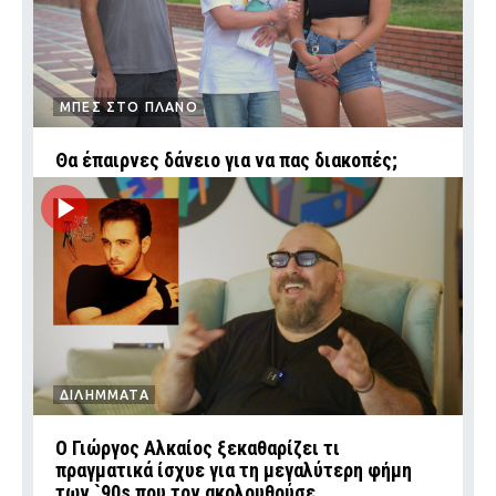
ΜΠΕΣ ΣΤΟ ΠΛΑΝΟ
Θα έπαιρνες δάνειο για να πας διακοπές;
ΔΙΛΗΜΜΑΤΑ
Ο Γιώργος Αλκαίος ξεκαθαρίζει τι
πραγματικά ίσχυε για τη μεγαλύτερη φήμη
των `90s που τον ακολουθούσε