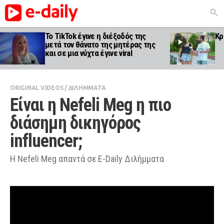
Το TikTok έγινε η διέξοδός της
Κρ
μετά τον θάνατο της μητέρας της
και σε μια νύχτα έγινε viral
ORIGINAL VIDEOS
/
ΔΙΛΗΜΜΑΤΑ
Είναι η Nefeli Meg η πιο 
διάσημη δικηγόρος 
influencer;
Η Nefeli Meg απαντά σε E-Daily Διλήμματα