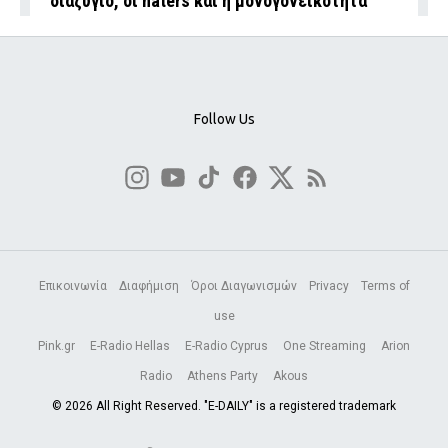
διαζύγιο, οι haters και η μονογονεϊκότητα
Follow Us
Επικοινωνία
Διαφήμιση
Όροι Διαγωνισμών
Privacy
Terms of
use
Pink.gr
E-Radio Hellas
E-Radio Cyprus
One Streaming
Arion
Radio
Athens Party
Akous
© 2026 All Right Reserved. "E-DAILY" is a registered trademark