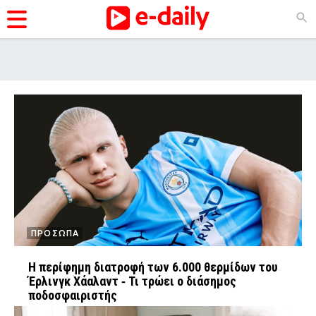
ΚΑΤΗΓΟΡΊΕΣ
Ειδήσεις
Θέματα - Σελίδα 9
Θέματα
Videos
Podcasts
Viral
Life
ΠΡΟΣΩΠΑ
City Guide
Η περίφημη διατροφή των 6.000 θερμίδων του
Έρλινγκ Χάαλαντ ‑ Τι τρώει ο διάσημος
Pop Culture
ποδοσφαιριστής
Agenda