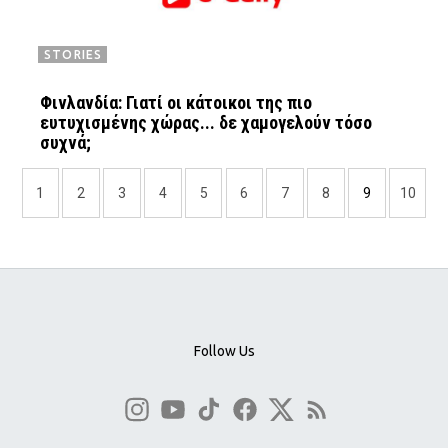
STORIES
Φινλανδία: Γιατί oι κάτοικοι της πιο
ευτυχισμένης χώρας... δε χαμογελούν τόσο
συχνά;
1
2
3
4
5
6
7
8
9
10
Follow Us