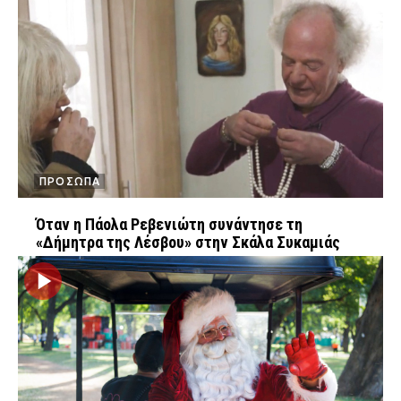
FEEDS
Πάσχα
Eurovision
Retro
Summer
ΠΡΟΣΩΠΑ
OMG
LOL
Όταν η Πάολα Ρεβενιώτη συνάντησε τη
A-List
LGBTQI+
«Δήμητρα της Λέσβου» στην Σκάλα Συκαμιάς
Xmas
LIFE
Food
Body+Mind