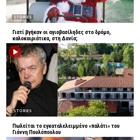
Ταξίδια
Style
STORIES
Σπίτι
Family
Σχέσεις
Γιατί βγήκαν οι αγιοβασίληδες στο δρόμο,
καλοκαιριάτικα, στη Δανία;
AGENDA
Agenda
Επιλογές
Εισιτήρια
STORIES
Πωλείται το εγκαταλελειμμένο «παλάτι» του
Γιάννη Πουλόπουλου