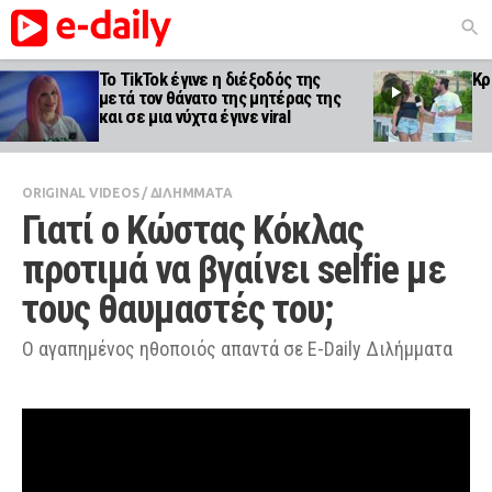
Το TikTok έγινε η διέξοδός της
Κρ
μετά τον θάνατο της μητέρας της
και σε μια νύχτα έγινε viral
ORIGINAL VIDEOS
/
ΔΙΛΗΜΜΑΤΑ
Γιατί ο Κώστας Κόκλας 
προτιμά να βγαίνει selfie με 
τους θαυμαστές του;
Ο αγαπημένος ηθοποιός απαντά σε Ε-Daily Διλήμματα