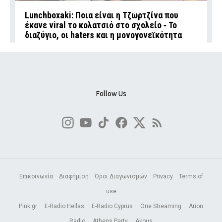
Lunchboxaki: Ποια είναι η Τζωρτζίνα που
έκανε viral το κολατσιό στο σχολείο ‑ Το
διαζύγιο, οι haters και η μονογονεϊκότητα
Follow Us
Επικοινωνία
Διαφήμιση
Όροι Διαγωνισμών
Privacy
Terms of
use
Pink.gr
E-Radio Hellas
E-Radio Cyprus
One Streaming
Arion
Radio
Athens Party
Akous