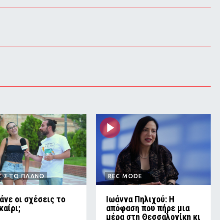
Σ ΣΤΟ ΠΛΑΝΟ
REC MODE
άνε οι σχέσεις το
Ιωάννα Πηλιχού: Η
καίρι;
απόφαση που πήρε μια
μέρα στη Θεσσαλονίκη κι