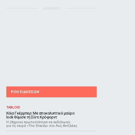
ΔΙΑΦΗΜΙΣΗ
ΡΟΗ ΕΙΔΗΣΕΩΝ
TABLOID
Κάια Γκέρμπερ: Με αποκαλυπτικό μαύρο
look θύμισε τη Σίντι Κρόφορντ
Η 24χρονη πρωτοστάτησε σε εκδήλωση
για τη σειρά «The Shards» στο Λος Αντζελες