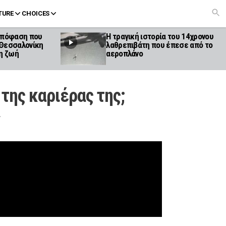
TURE
CHOICES
 απόφαση που
Η τραγική ιστορία του 14χρονου
 Θεσσαλονίκη
λαθρεπιβάτη που έπεσε από το
τη ζωή
αεροπλάνο
της καριέρας της;
α