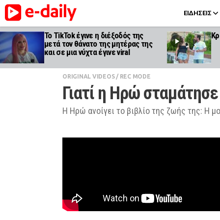
ΕΙΔΗΣΕΙΣ
Το TikTok έγινε η διέξοδός της
Κρ
μετά τον θάνατο της μητέρας της
και σε μια νύχτα έγινε viral
ORIGINAL VIDEOS
/
REC MODE
Γιατί η Ηρώ σταμάτησε
Η Ηρώ ανοίγει το βιβλίο της ζωής της: H μ