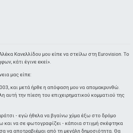
 Αλέκα Κανελλίδου μου είπε να στείλω στη Eurovision. Το
ων, κάτι έγινε εκεί».
εια μας είπε:
003, και μετά ήρθε η απόφαση μου να απομακρυνθώ.
λη αυτή την πίεση του επιχειρηματικού κομματιού της
αράτσι - εγώ ήθελα να βγαίνω χύμα έξω στο δρόμο
ξω και να σε φωτογραφίζει - κάποια στιγμή σκέφτηκα
ρχισα να αποτραβιέμαι από τη μεγάλη δημοσιότητα. Θα