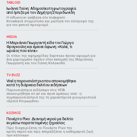
TABLOID
Ιωάννα Τούνη: Αδημοσίευτη φωτογραφία
από Ίμπιζα με τον Δημήτρη Σπυριδωνίδη
Η influencer ανέβασε στο Instagram
throwback στιγμιότυπο και ρώτησε τον σύντροφό της
για τον φετινό προορισμό
MEDIA
Η Μαριάννα Γεωργαντή είδε τον Γιώργο
Φραγκούλη και έμεινε άφωνη: «Καλέ, τι
ωραίος που είναι»
Οι τίτλοι της εφημερίδας Espresso έγιναν αφορμή για
ένα χαριτωμένο σχόλιο στην εκπομπή της Μαριάννας
Γεωργαντή και του Γιάννη Κολοκυθά
TV BUZZ
Viral η παρουσιάστρια που αποκοιμήθηκε
κατά τη διάρκεια δελτίου ειδήσεων
Παρουσιάστρια ειδήσεων στις ΗΠΑ
αποκοιμήθηκε on air και έγινε αμέσως viral - η
συμπαρουσιάστριά της τη χαρακτήρισε χιουμοριστικά
«Ωραία Κοιμωμένη».
ΚΟΣΜΟΣ
Πουέρτο Ρίκο: Διανομή νερού με δελτίο
εν μέσω παρατεταμένης ξηρασίας
Πώς διαχειρίζεται το Πουέρτο Ρίκο την
κρίση νερού και πώς επηρεάζεται η καθημερινή ζωή
των κατοίκων