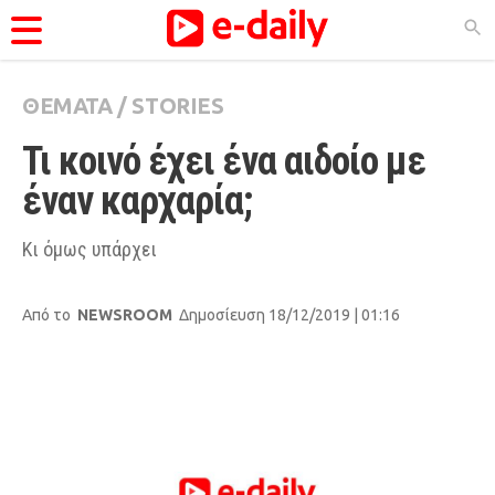
ΘΕΜΑΤΑ
/
STORIES
ΚΑΤΗΓΟΡΊΕΣ
Τι κοινό έχει ένα αιδοίο με 
Ειδήσεις
έναν καρχαρία;
Θέματα
Videos
Κι όμως υπάρχει
Podcasts
Από το
NEWSROOM
Δημοσίευση 18/12/2019 | 01:16
Viral
Life
City Guide
Pop Culture
Agenda