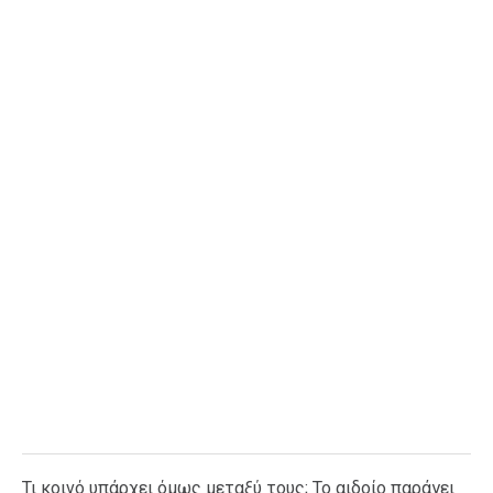
Ταξίδια
Style
Σπίτι
Family
Σχέσεις
AGENDA
Agenda
Επιλογές
Εισιτήρια
Τι κοινό υπάρχει όμως μεταξύ τους; Το αιδοίο παράγει