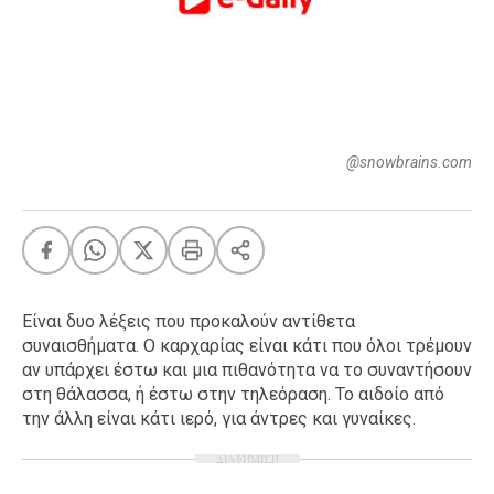
FEEDS
Πάσχα
Eurovision
@snowbrains.com
Retro
Summer
OMG
LOL
A-List
LGBTQI+
Είναι δυο λέξεις που προκαλούν αντίθετα
Xmas
συναισθήματα. Ο καρχαρίας είναι κάτι που όλοι τρέμουν
αν υπάρχει έστω και μια πιθανότητα να το συναντήσουν
στη θάλασσα, ή έστω στην τηλεόραση. Το αιδοίο από
την άλλη είναι κάτι ιερό, για άντρες και γυναίκες.
LIFE
ΔΙΑΦΗΜΙΣΗ
Food
Body+Mind