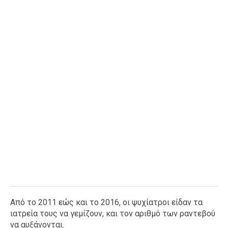
Ταξίδια
Style
Σπίτι
Family
Σχέσεις
AGENDA
Agenda
Επιλογές
Εισιτήρια
Από το 2011 εώς και το 2016, οι ψυχίατροι είδαν τα
ιατρεία τους να γεμίζουν, και τον αριθμό των ραντεβού
να αυξάνονται.