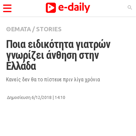
ΘΕΜΑΤΑ
/
STORIES
ΚΑΤΗΓΟΡΊΕΣ
Ποια ειδικότητα γιατρών 
Ειδήσεις
γνωρίζει άνθηση στην 
Θέματα
Ελλάδα
Videos
Podcasts
Κανείς δεν θα το πίστευε πριν λίγα χρόνια
Viral
Δημοσίευση 6/12/2018 | 14:10
Life
City Guide
Pop Culture
Agenda