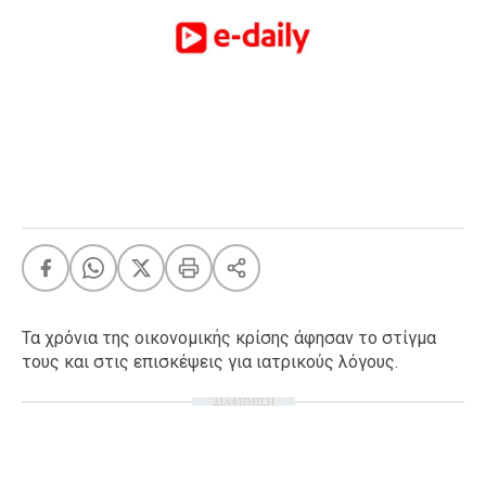
FEEDS
Πάσχα
Eurovision
Retro
Summer
OMG
LOL
A-List
LGBTQI+
Xmas
Τα χρόνια της οικονομικής κρίσης άφησαν το στίγμα
τους και στις επισκέψεις για ιατρικούς λόγους.
ΔΙΑΦΗΜΙΣΗ
LIFE
Food
Body+Mind