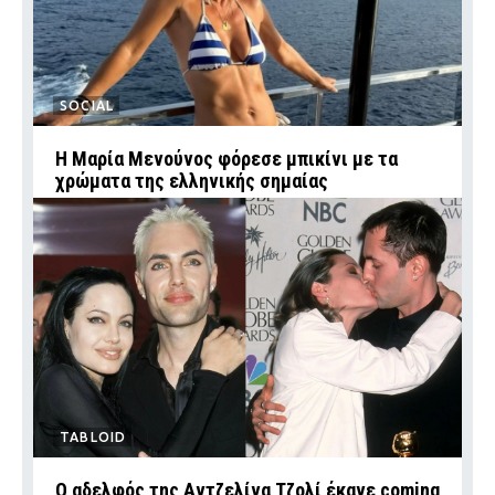
SOCIAL
Η Μαρία Μενούνος φόρεσε μπικίνι με τα
χρώματα της ελληνικής σημαίας
TABLOID
Ο αδελφός της Αντζελίνα Τζολί έκανε coming