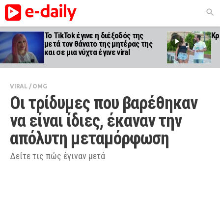
Το TikTok έγινε η διέξοδός της
Κρ
μετά τον θάνατο της μητέρας της
και σε μια νύχτα έγινε viral
VIRAL
/
OMG
Οι τρίδυμες που βαρέθηκαν 
να είναι ίδιες, έκαναν την 
απόλυτη μεταμόρφωση
Δείτε τις πώς έγιναν μετά