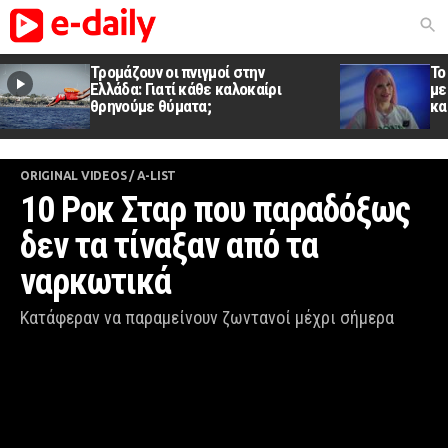
Τρομάζουν οι πνιγμοί στην
Το
Ελλάδα: Γιατί κάθε καλοκαίρι
με
θρηνούμε θύματα;
κα
ORIGINAL VIDEOS
/
A-LIST
10 Ροκ Σταρ που παραδόξως 
δεν τα τίναξαν από τα 
ναρκωτικά
Kατάφεραν να παραμείνουν ζωντανοί μέχρι σήμερα