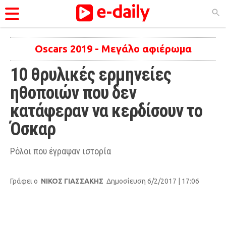
ΚΑΤΗΓΟΡΊΕΣ
Oscars 2019 - Μεγάλο αφιέρωμα
10 θρυλικές ερμηνείες 
Ειδήσεις
ηθοποιών που δεν 
Θέματα
κατάφεραν να κερδίσουν το 
Videos
Όσκαρ
Podcasts
Viral
Ρόλοι που έγραψαν ιστορία
Life
Γράφει ο
ΝΙΚΟΣ ΓΙΑΣΣΑΚΗΣ
Δημοσίευση 6/2/2017 | 17:06
City Guide
Pop Culture
Agenda