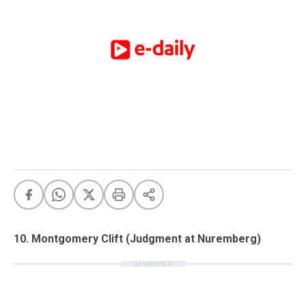
FEEDS
Πάσχα
Eurovision
Retro
Summer
OMG
LOL
A-List
LGBTQI+
Xmas
10. Montgomery Clift (Judgment at Nuremberg)
ΔΙΑΦΗΜΙΣΗ
LIFE
Food
Body+Mind