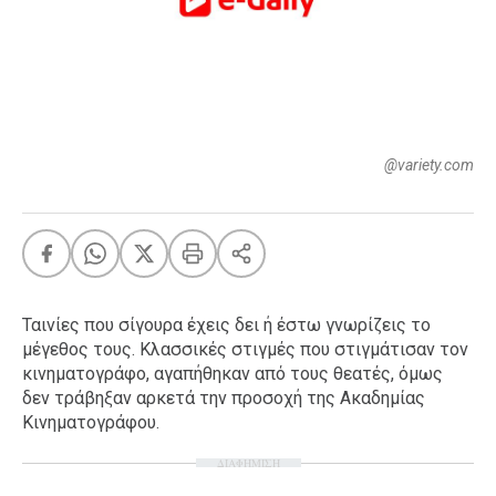
FEEDS
Πάσχα
Eurovision
@variety.com
Retro
Summer
OMG
LOL
A-List
LGBTQI+
Ταινίες που σίγουρα έχεις δει ή έστω γνωρίζεις το
Xmas
μέγεθος τους. Κλασσικές στιγμές που στιγμάτισαν τον
κινηματογράφο, αγαπήθηκαν από τους θεατές, όμως
δεν τράβηξαν αρκετά την προσοχή της Ακαδημίας
Κινηματογράφου.
LIFE
ΔΙΑΦΗΜΙΣΗ
Food
Body+Mind