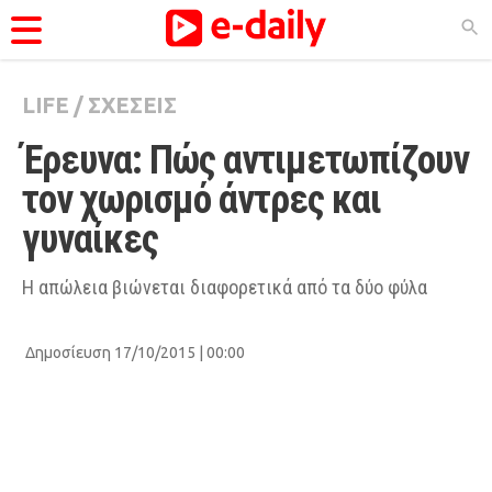
LIFE
/
ΣΧΕΣΕΙΣ
ΚΑΤΗΓΟΡΊΕΣ
Έρευνα: Πώς αντιμετωπίζουν 
Ειδήσεις
τον χωρισμό άντρες και 
Θέματα
γυναίκες
Videos
Podcasts
Η απώλεια βιώνεται διαφορετικά από τα δύο φύλα
Viral
Δημοσίευση 17/10/2015 | 00:00
Life
City Guide
Pop Culture
Agenda