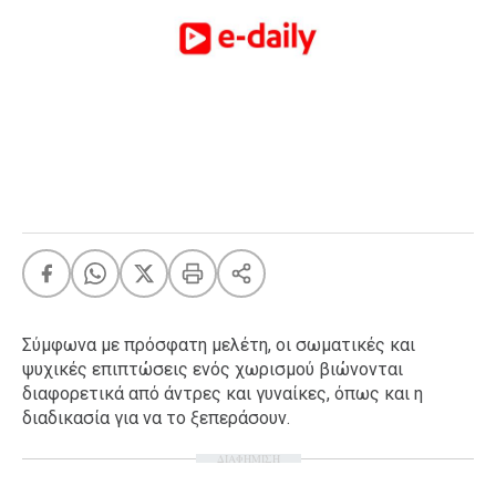
FEEDS
Πάσχα
Eurovision
Retro
Summer
OMG
LOL
A-List
LGBTQI+
Xmas
Σύμφωνα με πρόσφατη μελέτη, οι σωματικές και
ψυχικές επιπτώσεις ενός χωρισμού βιώνονται
διαφορετικά από άντρες και γυναίκες, όπως και η
διαδικασία για να το ξεπεράσουν.
LIFE
ΔΙΑΦΗΜΙΣΗ
Food
Body+Mind