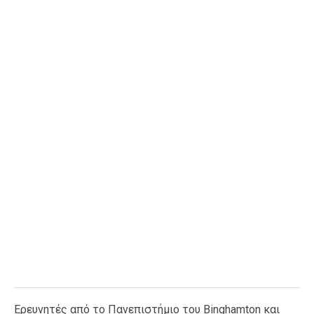
Ταξίδια
Style
Σπίτι
Family
Σχέσεις
AGENDA
Agenda
Επιλογές
Εισιτήρια
Ερευνητές από το Πανεπιστήμιο του Binghamton και