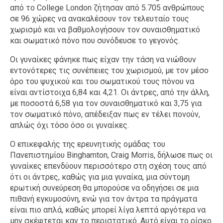
από το College London ζήτησαν από 5.705 ανθρώπους
σε 96 χώρες να ανακαλέσουν τον τελευταίο τους
χωρισμό και να βαθμολογήσουν τον συναισθηματικό
και σωματικό πόνο που συνόδευσε το γεγονός.
Οι γυναίκες φάνηκε πως είχαν την τάση να νιώθουν
εντονότερες τις συνέπειες του χωρισμού, με τον μέσο
όρο του ψυχικού και του σωματικού τους πόνου να
είναι αντίστοιχα 6,84 και 4,21. Οι άντρες, από την άλλη,
με ποσοστά 6,58 για τον συναισθηματικό και 3,75 για
τον σωματικό πόνο, απέδειξαν πως εν τέλει πονούν,
απλώς όχι τόσο όσο οι γυναίκες.
Ο επικεφαλής της ερευνητικής ομάδας του
Πανεπιστημίου Binghamton, Craig Morris, δήλωσε πως οι
γυναίκες επενδύουν περισσότερο στη σχέση τους από
ότι οι άντρες, καθώς για μια γυναίκα, μια σύντομη
ερωτική συνεύρεση θα μπορούσε να οδηγήσει σε μια
πιθανή εγκυμοσύνη, ενώ για τον άντρα τα πράγματα
είναι πιο απλά, καθώς μπορεί λίγα λεπτά αργότερα να
μην σκέφτεται καν το περιστατικό. Αυτό είναι το ρίσκο