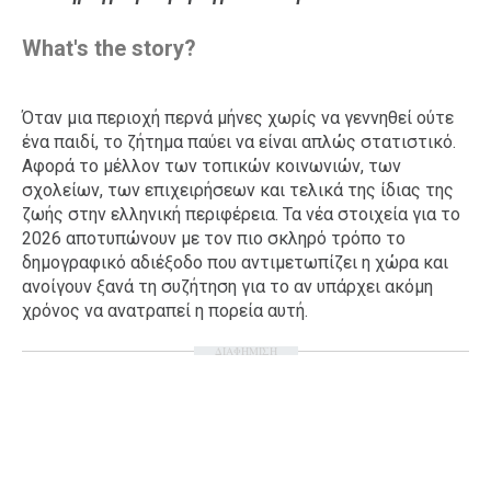
Ταξίδια
Style
What's the story?
Σπίτι
Family
Σχέσεις
Όταν μια περιοχή περνά μήνες χωρίς να γεννηθεί ούτε
ένα παιδί, το ζήτημα παύει να είναι απλώς στατιστικό.
Αφορά το μέλλον των τοπικών κοινωνιών, των
σχολείων, των επιχειρήσεων και τελικά της ίδιας της
AGENDA
ζωής στην ελληνική περιφέρεια. Τα νέα στοιχεία για το
2026 αποτυπώνουν με τον πιο σκληρό τρόπο το
Agenda
Επιλογές
δημογραφικό αδιέξοδο που αντιμετωπίζει η χώρα και
ανοίγουν ξανά τη συζήτηση για το αν υπάρχει ακόμη
Εισιτήρια
χρόνος να ανατραπεί η πορεία αυτή.
ΔΙΑΦΗΜΙΣΗ