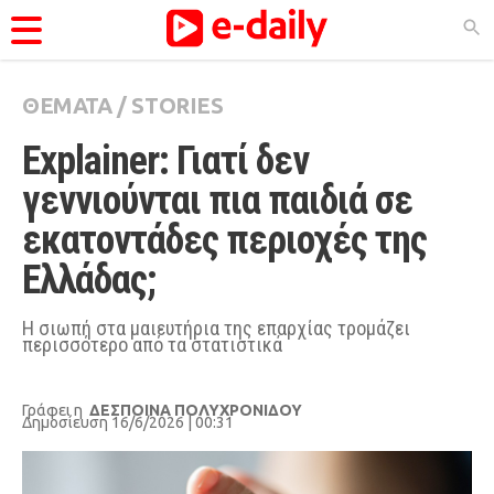
ΘΕΜΑΤΑ
/
STORIES
ΚΑΤΗΓΟΡΊΕΣ
Explainer: Γιατί δεν 
Ειδήσεις
γεννιούνται πια παιδιά σε 
Θέματα
εκατοντάδες περιοχές της 
Videos
Ελλάδας;
Podcasts
Viral
Η σιωπή στα μαιευτήρια της επαρχίας τρομάζει
περισσότερο από τα στατιστικά
Life
City Guide
Γράφει η
ΔΕΣΠΟΙΝΑ ΠΟΛΥΧΡΟΝΙΔΟΥ
Δημοσίευση 16/6/2026 | 00:31
Pop Culture
Agenda