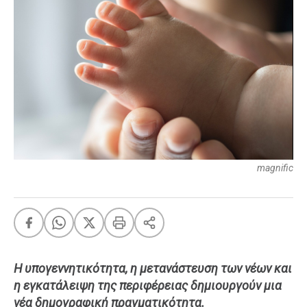
FEEDS
Πάσχα
Eurovision
Retro
Summer
OMG
LOL
magnific
A-List
LGBTQI+
Xmas
Η υπογεννητικότητα, η μετανάστευση των νέων και
LIFE
η εγκατάλειψη της περιφέρειας δημιουργούν μια
νέα δημογραφική πραγματικότητα.
Food
Body+Mind