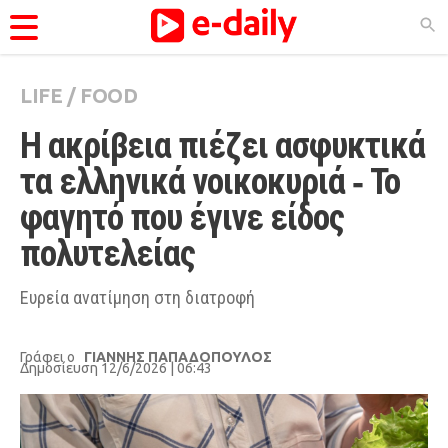
LIFE
/
FOOD
ΚΑΤΗΓΟΡΊΕΣ
Η ακρίβεια πιέζει ασφυκτικά 
Ειδήσεις
τα ελληνικά νοικοκυριά ‑ Το 
Θέματα
φαγητό που έγινε είδος 
Videos
πολυτελείας
Podcasts
Viral
Ευρεία ανατίμηση στη διατροφή
Life
Γράφει ο
ΓΙΑΝΝΗΣ ΠΑΠΑΔΟΠΟΥΛΟΣ
City Guide
Δημοσίευση 12/6/2026 | 06:43
Pop Culture
Agenda