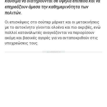
καύσιμα να διατηρούνται σε υψηλά επίπεδα και να
Ταξίδια
Style
επηρεάζουν άμεσα την καθημερινότητα των
πολιτών.
Σπίτι
Family
Σχέσεις
Οι επισκέψεις στο σούπερ μάρκετ και οι μετακινήσεις
με το αυτοκίνητο γίνονται ολοένα και πιο ακριβές, ενώ
πολλοί καταναλωτές αναγκάζονται να περιορίσουν
ακόμη και βασικές αγορές για να ανταποκριθούν στις
υποχρεώσεις τους.
AGENDA
ΔΙΑΦΗΜΙΣΗ
Agenda
Επιλογές
Εισιτήρια