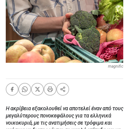
FEEDS
Πάσχα
Eurovision
Retro
Summer
OMG
LOL
magnific
A-List
LGBTQI+
Xmas
Η ακρίβεια εξακολουθεί να αποτελεί έναν από τους
LIFE
μεγαλύτερους πονοκεφάλους για τα ελληνικά
νοικοκυριά, με τις ανατιμήσεις σε τρόφιμα και
Food
Body+Mind