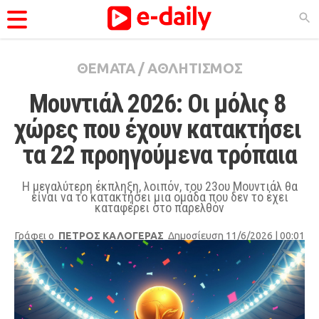
ΘΕΜΑΤΑ
/
ΑΘΛΗΤΙΣΜΟΣ
ΚΑΤΗΓΟΡΊΕΣ
Μουντιάλ 2026: Οι μόλις 8 
Ειδήσεις
χώρες που έχουν κατακτήσει 
Θέματα
τα 22 προηγούμενα τρόπαια
Videos
Podcasts
Η μεγαλύτερη έκπληξη, λοιπόν, του 23ου Μουντιάλ θα
είναι να το κατακτήσει μια ομάδα που δεν το έχει
Viral
καταφέρει στο παρελθόν
Life
Γράφει ο
ΠΕΤΡΟΣ ΚΑΛΟΓΕΡΑΣ
Δημοσίευση 11/6/2026 | 00:01
City Guide
Pop Culture
Agenda