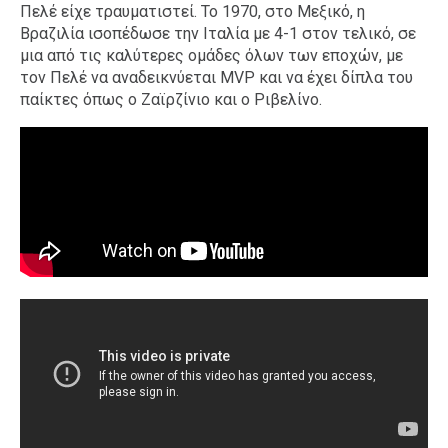
Πελέ είχε τραυματιστεί. Το 1970, στο Μεξικό, η
Βραζιλία ισοπέδωσε την Ιταλία με 4-1 στον τελικό, σε
μια από τις καλύτερες ομάδες όλων των εποχών, με
τον Πελέ να αναδεικνύεται MVP και να έχει δίπλα του
παίκτες όπως ο Ζαϊρζίνιο και ο Ριβελίνο.