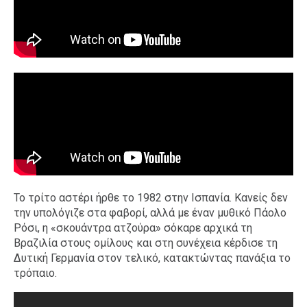
Το τρίτο αστέρι ήρθε το 1982 στην Ισπανία. Κανείς δεν
την υπολόγιζε στα φαβορί, αλλά με έναν μυθικό Πάολο
Ρόσι, η «σκουάντρα ατζούρα» σόκαρε αρχικά τη
Βραζιλία στους ομίλους και στη συνέχεια κέρδισε τη
Δυτική Γερμανία στον τελικό, κατακτώντας πανάξια το
τρόπαιο.