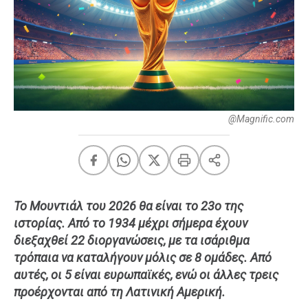
FEEDS
Πάσχα
Eurovision
@Magnific.com
Retro
Summer
OMG
LOL
A-List
LGBTQI+
Xmas
Το Μουντιάλ του 2026 θα είναι το 23ο της
ιστορίας. Από το 1934 μέχρι σήμερα έχουν
διεξαχθεί 22 διοργανώσεις, με τα ισάριθμα
τρόπαια να καταλήγουν μόλις σε 8 ομάδες. Από
LIFE
αυτές, οι 5 είναι ευρωπαϊκές, ενώ οι άλλες τρεις
προέρχονται από τη Λατινική Αμερική.
Food
Body+Mind