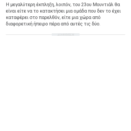
Η μεγαλύτερη έκπληξη, λοιπόν, του 23ου Μουντιάλ θα
Ταξίδια
Style
είναι είτε να το κατακτήσει μια ομάδα που δεν το έχει
Σπίτι
Family
καταφέρει στο παρελθόν, είτε μια χώρα από
διαφορετική ήπειρο πέρα από αυτές τις δύο.
Σχέσεις
ΔΙΑΦΗΜΙΣΗ
AGENDA
Agenda
Επιλογές
Εισιτήρια