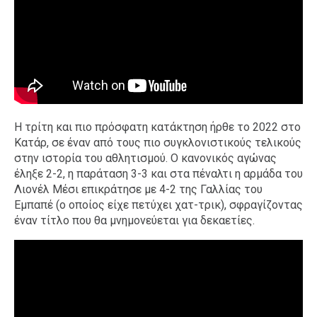
Η τρίτη και πιο πρόσφατη κατάκτηση ήρθε το 2022 στο
Κατάρ, σε έναν από τους πιο συγκλονιστικούς τελικούς
στην ιστορία του αθλητισμού. Ο κανονικός αγώνας
έληξε 2-2, η παράταση 3-3 και στα πέναλτι η αρμάδα του
Λιονέλ Μέσι επικράτησε με 4-2 της Γαλλίας του
Εμπαπέ (ο οποίος είχε πετύχει χατ-τρικ), σφραγίζοντας
έναν τίτλο που θα μνημονεύεται για δεκαετίες.