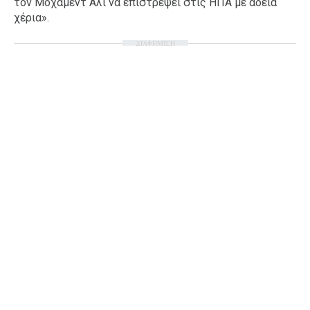
τον Μοχάμεντ Άλι να επιστρέψει στις ΗΠΑ με άδεια
χέρια».
ΔΙΑΦΗΜΙΣΗ