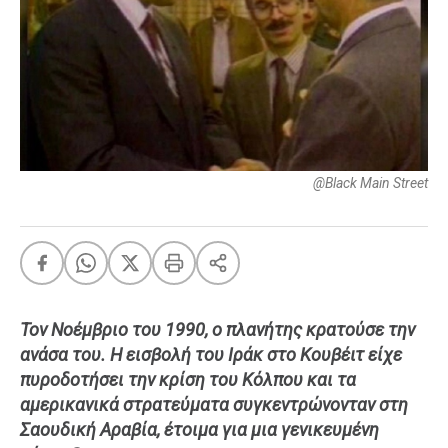
FEEDS
Πάσχα
Eurovision
Retro
Summer
@Black Main Street
OMG
LOL
A-List
LGBTQI+
Xmas
Τον Νοέμβριο του 1990, ο πλανήτης κρατούσε την
ανάσα του. Η εισβολή του Ιράκ στο Κουβέιτ είχε
πυροδοτήσει την κρίση του Κόλπου και τα
LIFE
αμερικανικά στρατεύματα συγκεντρώνονταν στη
Σαουδική Αραβία, έτοιμα για μια γενικευμένη
Food
Body+Mind