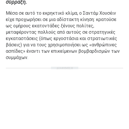
σύρραξη.
Ταξίδια
Style
Μέσα σε αυτό το εκρηκτικό κλίμα, ο Σαντάμ Χουσέιν
Σπίτι
Family
είχε προχωρήσει σε μια αδίστακτη κίνηση: κρατούσε
ως ομήρους εκατοντάδες ξένους πολίτες,
Σχέσεις
μεταφέροντας πολλούς από αυτούς σε στρατηγικές
εγκαταστάσεις (όπως εργοστάσια και στρατιωτικές
βάσεις) για να τους χρησιμοποιήσει ως «ανθρώπινες
ασπίδες» έναντι των επικείμενων βομβαρδισμών των
AGENDA
συμμάχων.
Agenda
Επιλογές
ΔΙΑΦΗΜΙΣΗ
Εισιτήρια