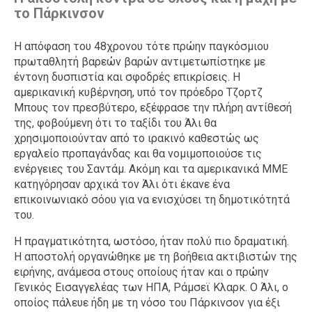
το Πάρκινσον
Η απόφαση του 48χρονου τότε πρώην παγκόσμιου
πρωταθλητή βαρεών βαρών αντιμετωπίστηκε με
έντονη δυσπιστία και σφοδρές επικρίσεις. Η
αμερικανική κυβέρνηση, υπό τον πρόεδρο Τζορτζ
Μπους τον πρεσβύτερο, εξέφρασε την πλήρη αντίθεσή
της, φοβούμενη ότι το ταξίδι του Άλι θα
χρησιμοποιούνταν από το ιρακινό καθεστώς ως
εργαλείο προπαγάνδας και θα νομιμοποιούσε τις
ενέργειες του Σαντάμ. Ακόμη και τα αμερικανικά ΜΜΕ
κατηγόρησαν αρχικά τον Άλι ότι έκανε ένα
επικοινωνιακό σόου για να ενισχύσει τη δημοτικότητά
του.
Η πραγματικότητα, ωστόσο, ήταν πολύ πιο δραματική.
Η αποστολή οργανώθηκε με τη βοήθεια ακτιβιστών της
ειρήνης, ανάμεσα στους οποίους ήταν και ο πρώην
Γενικός Εισαγγελέας των ΗΠΑ, Ράμσεϊ Κλαρκ. Ο Άλι, ο
οποίος πάλευε ήδη με τη νόσο του Πάρκινσον για έξι