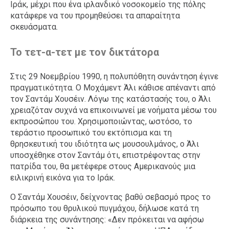
Ιράκ, μέχρι που ένα ιρλανδικό νοσοκομείο της πόλης
κατάφερε να του προμηθεύσει τα απαραίτητα
σκευάσματα.
Το τετ-α-τετ με τον δικτάτορα
Στις 29 Νοεμβρίου 1990, η πολυπόθητη συνάντηση έγινε
πραγματικότητα. Ο Μοχάμεντ Άλι κάθισε απέναντι από
τον Σαντάμ Χουσέιν. Λόγω της κατάστασής του, ο Άλι
χρειαζόταν συχνά να επικοινωνεί με νοήματα μέσω του
εκπροσώπου του. Χρησιμοποιώντας, ωστόσο, το
τεράστιο προσωπικό του εκτόπισμα και τη
θρησκευτική του ιδιότητα ως μουσουλμάνος, ο Άλι
υποσχέθηκε στον Σαντάμ ότι, επιστρέφοντας στην
πατρίδα του, θα μετέφερε στους Αμερικανούς μια
ειλικρινή εικόνα για το Ιράκ.
Ο Σαντάμ Χουσέιν, δείχνοντας βαθύ σεβασμό προς το
πρόσωπο του θρυλικού πυγμάχου, δήλωσε κατά τη
διάρκεια της συνάντησης: «Δεν πρόκειται να αφήσω