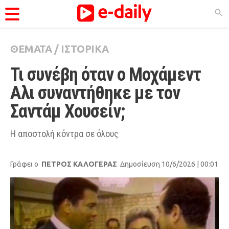
ΘΕΜΑΤΑ
/
ΙΣΤΟΡΙΚΑ
ΚΑΤΗΓΟΡΊΕΣ
Τι συνέβη όταν ο Μοχάμεντ 
Ειδήσεις
Αλι συναντήθηκε με τον 
Θέματα
Σαντάμ Χουσείν;
Videos
Podcasts
Η αποστολή κόντρα σε όλους
Viral
Γράφει ο
ΠΕΤΡΟΣ ΚΑΛΟΓΕΡΑΣ
Δημοσίευση 10/6/2026 | 00:01
Life
City Guide
Pop Culture
Agenda