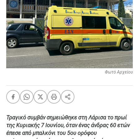
FEEDS
Πάσχα
Eurovision
Retro
Summer
OMG
LOL
Φωτό Αρχείου
A-List
LGBTQI+
Xmas
Τραγικό συμβάν σημειώθηκε στη Λάρισα το πρωί
LIFE
της Κυριακής 7 Ιουνίου, όταν ένας άνδρας 60 ετών
έπεσε από μπαλκόνι του 5ου ορόφου
Food
Body+Mind