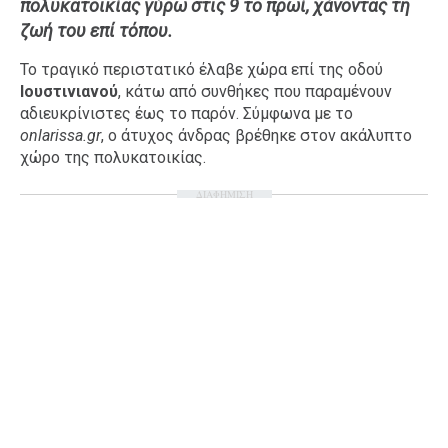
πολυκατοικίας γύρω στις 9 το πρωί, χάνοντας τη
Ταξίδια
Style
ζωή του επί τόπου.
Σπίτι
Family
Το τραγικό περιστατικό έλαβε χώρα επί της οδού
Ιουστινιανού
Σχέσεις
, κάτω από συνθήκες που παραμένουν
αδιευκρίνιστες έως το παρόν. Σύμφωνα με το
onlarissa.gr
, ο άτυχος άνδρας βρέθηκε στον ακάλυπτο
χώρο της πολυκατοικίας.
AGENDA
ΔΙΑΦΗΜΙΣΗ
Agenda
Επιλογές
Εισιτήρια