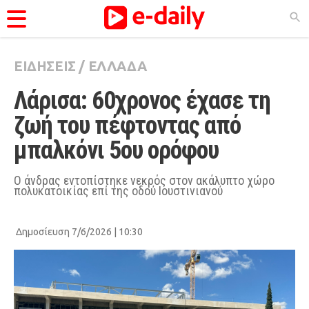
ΕΙΔΗΣΕΙΣ
/
ΕΛΛΑΔΑ
ΚΑΤΗΓΟΡΊΕΣ
Λάρισα: 60χρονος έχασε τη 
Ειδήσεις
ζωή του πέφτοντας από 
Θέματα
μπαλκόνι 5ου ορόφου
Videos
Podcasts
Ο άνδρας εντοπίστηκε νεκρός στον ακάλυπτο χώρο
πολυκατοικίας επί της οδού Ιουστινιανού
Viral
Life
Δημοσίευση 7/6/2026 | 10:30
City Guide
Pop Culture
Agenda