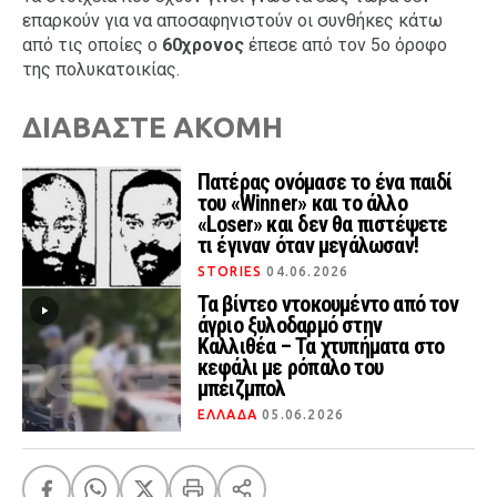
επαρκούν για να αποσαφηνιστούν οι συνθήκες κάτω
από τις οποίες ο
60χρονος
έπεσε από τον 5ο όροφο
της πολυκατοικίας.
ΔΙΑΒΑΣΤΕ ΑΚΟΜΗ
Πατέρας ονόμασε το ένα παιδί
του «Winner» και το άλλο
«Loser» και δεν θα πιστέψετε
τι έγιναν όταν μεγάλωσαν!
STORIES
04.06.2026
Τα βίντεο ντοκουμέντο από τον
άγριο ξυλοδαρμό στην
Καλλιθέα – Τα χτυπήματα στο
κεφάλι με ρόπαλο του
μπέιζμπολ
ΕΛΛΑΔΑ
05.06.2026