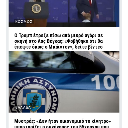
ΚΟΣΜΟΣ
Ο Τραμπ έτρεξε πίσω από μικρό αγόρι σε
σκηνή στο Λας Βέγκας: «Φοβήθηκα ότι θα
έπεφτε όπως ο Μπάιντεν», δείτε βίντεο
ΕΛΛΑΔΑ
Μυστράς: «Δεν ήταν οικονομικό το κίνητρο»
υποστηρίζει ο συνήγορος του 55χρονου που