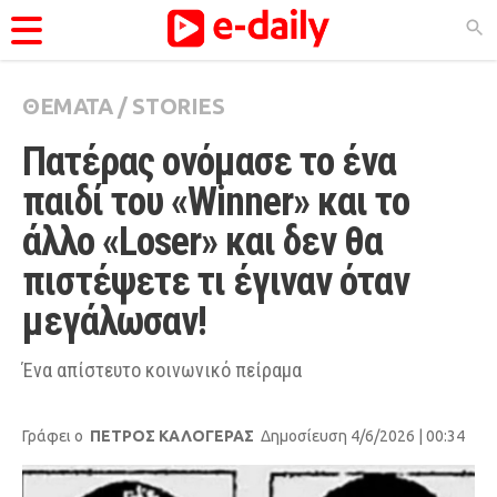
ΘΕΜΑΤΑ
/
STORIES
ΚΑΤΗΓΟΡΊΕΣ
Πατέρας ονόμασε το ένα 
Ειδήσεις
παιδί του «Winner» και το 
Θέματα
άλλο «Loser» και δεν θα 
Videos
πιστέψετε τι έγιναν όταν 
Podcasts
μεγάλωσαν!
Viral
Life
Ένα απίστευτο κοινωνικό πείραμα
City Guide
Γράφει ο
ΠΕΤΡΟΣ ΚΑΛΟΓΕΡΑΣ
Δημοσίευση 4/6/2026 | 00:34
Pop Culture
Agenda