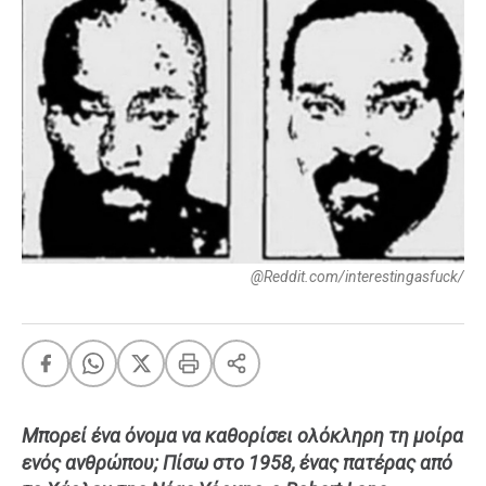
FEEDS
Πάσχα
Eurovision
Retro
Summer
OMG
LOL
@Reddit.com/interestingasfuck/
A-List
LGBTQI+
Xmas
LIFE
Μπορεί ένα όνομα να καθορίσει ολόκληρη τη μοίρα
ενός ανθρώπου; Πίσω στο 1958, ένας πατέρας από
Food
Body+Mind