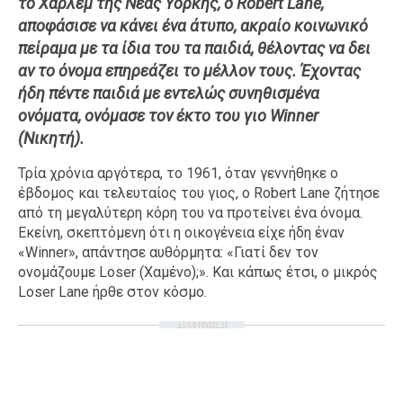
το Χάρλεμ της Νέας Υόρκης, ο Robert Lane,
Ταξίδια
Style
αποφάσισε να κάνει ένα άτυπο, ακραίο κοινωνικό
πείραμα με τα ίδια του τα παιδιά, θέλοντας να δει
Σπίτι
Family
αν το όνομα επηρεάζει το μέλλον τους. Έχοντας
Σχέσεις
ήδη πέντε παιδιά με εντελώς συνηθισμένα
ονόματα, ονόμασε τον έκτο του γιο Winner
(Νικητή).
AGENDA
Τρία χρόνια αργότερα, το 1961, όταν γεννήθηκε ο
έβδομος και τελευταίος του γιος, ο Robert Lane ζήτησε
Agenda
Επιλογές
από τη μεγαλύτερη κόρη του να προτείνει ένα όνομα.
Εκείνη, σκεπτόμενη ότι η οικογένεια είχε ήδη έναν
Εισιτήρια
«Winner», απάντησε αυθόρμητα: «Γιατί δεν τον
ονομάζουμε Loser (Χαμένο);». Και κάπως έτσι, ο μικρός
Loser Lane ήρθε στον κόσμο.
ΔΙΑΦΗΜΙΣΗ