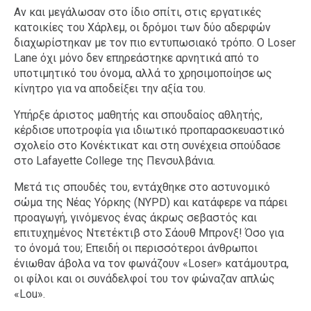
Αν και μεγάλωσαν στο ίδιο σπίτι, στις εργατικές
κατοικίες του Χάρλεμ, οι δρόμοι των δύο αδερφών
διαχωρίστηκαν με τον πιο εντυπωσιακό τρόπο. Ο Loser
Lane όχι μόνο δεν επηρεάστηκε αρνητικά από το
υποτιμητικό του όνομα, αλλά το χρησιμοποίησε ως
κίνητρο για να αποδείξει την αξία του.
Υπήρξε άριστος μαθητής και σπουδαίος αθλητής,
κέρδισε υποτροφία για ιδιωτικό προπαρασκευαστικό
σχολείο στο Κονέκτικατ και στη συνέχεια σπούδασε
στο Lafayette College της Πενσυλβάνια.
Μετά τις σπουδές του, εντάχθηκε στο αστυνομικό
σώμα της Νέας Υόρκης (NYPD) και κατάφερε να πάρει
προαγωγή, γινόμενος ένας άκρως σεβαστός και
επιτυχημένος Ντετέκτιβ στο Σάουθ Μπρονξ! Όσο για
το όνομά του; Επειδή οι περισσότεροι άνθρωποι
ένιωθαν άβολα να τον φωνάζουν «Loser» κατάμουτρα,
οι φίλοι και οι συνάδελφοί του τον φώναζαν απλώς
«Lou».