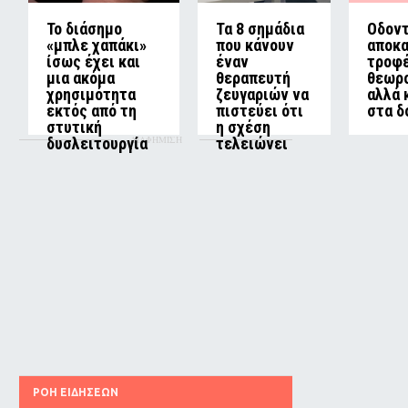
Το διάσημο
Τα 8 σημάδια
Οδοντ
«μπλε χαπάκι»
που κάνουν
αποκα
ίσως έχει και
έναν
τροφέ
μια ακόμα
θεραπευτή
θεωρο
χρησιμότητα
ζευγαριών να
αλλά 
εκτός από τη
πιστεύει ότι
στα δ
στυτική
η σχέση
ΔΙΑΦΗΜΙΣΗ
δυσλειτουργία
τελειώνει
ΡΟΗ ΕΙΔΗΣΕΩΝ