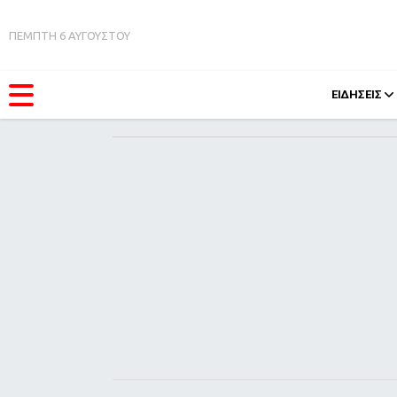
ΠΕΜΠΤΗ 6 ΑΥΓΟΥΣΤΟΥ
ΕΙΔΗΣΕΙΣ
ΚΑΤΗΓΟΡΊΕΣ
FEEDS
Ειδήσεις
Πάσχ
Θέματα
Retro
Videos
OMG
Podcasts
A-Lis
Viral
Xmas
Life