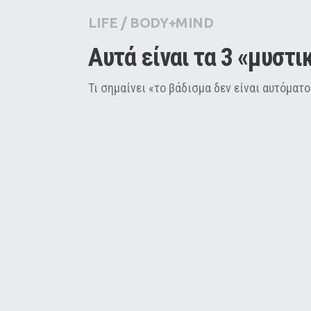
City Guide
LIFE
/
BODY+MIND
Pop Culture
Αυτά είναι τα 3 «μυστ
Agenda
Τι σημαίνει «το βάδισμα δεν είναι αυτόματο