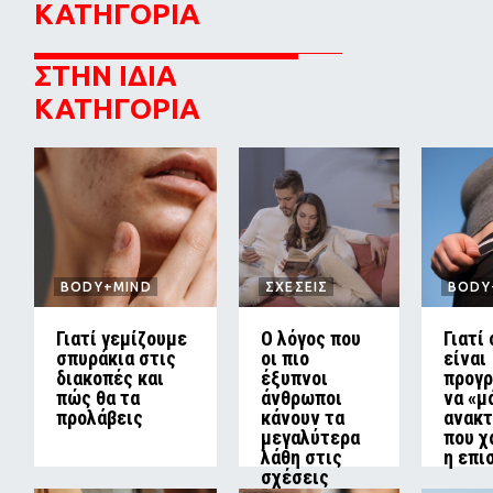
ΚΑΤΗΓΟΡΙΑ
ΣΤΗΝ ΙΔΙΑ
ΚΑΤΗΓΟΡΙΑ
BODY+MIND
ΣΧΕΣΕΙΣ
BODY
Γιατί γεμίζουμε
Ο λόγος που
Γιατί
σπυράκια στις
οι πιο
είναι
διακοπές και
έξυπνοι
προγ
πώς θα τα
άνθρωποι
να «μ
προλάβεις
κάνουν τα
ανακτ
μεγαλύτερα
που χ
λάθη στις
η επι
σχέσεις