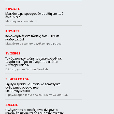
ΚΕΡΔΙΣΤΕ
Μια λίστα με προσφορές σε είδη σπιτιού
έως -60% !
Μεγάλη ποικιλία ειδών!
ΚΕΡΔΙΣΤΕ
Καλοκαιρινές εκπτώσεις έως - 60% σε
παιδικά είδη!
Μια λίστα με τις πιο μεγάλες προσφορές!
TV ΣΕΙΡΕΣ
Το «δαιμονικό» ψάρι που ανακαλύφθηκε
τυχαία και πήρε το όνομά του από το
«Stranger Things»
Ο λόγος για το Demon Cavefish
ΣΗΜΕΡΑ ΕΜΑΘΑ
Σήμερα έμαθα: Το μοναδικό εσωτερικό
ανθρώπινο όργανο που
αυτοαναγεννάται
Ο μηχανισμός πίσω από το βιολογικό «θαύμα»
ΣΧΕΣΕΙΣ
Ο λόγος που οι πιο έξυπνοι άνθρωποι
κάνουν τα μεγαλύτερα λάθη στις σχέσεις