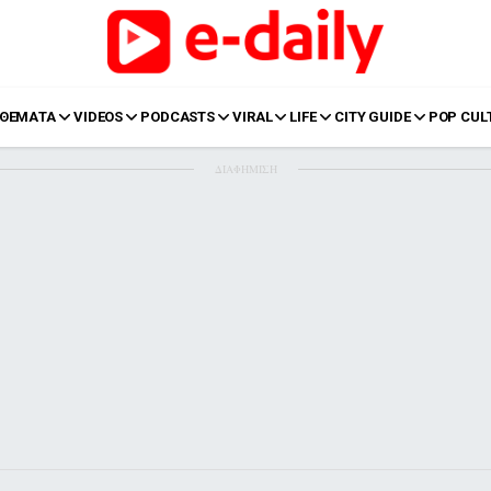
ΘΕΜΑΤΑ
VIDEOS
PODCASTS
VIRAL
LIFE
CITY GUIDE
POP CUL
ΔΙΑΦΗΜΙΣΗ
LIFE
Food
Body+Mind
α
Eurovision
Ταξίδια
Style
Summer
Σπίτι
Family
LOL
Σχέσεις
t
LGBTQI+