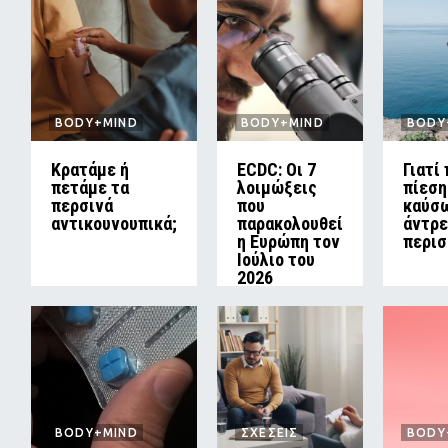
BODY+MIND
BODY+MIND
BODY
Κρατάμε ή
ECDC: Οι 7
Γιατί
πετάμε τα
λοιμώξεις
πίεση
περσινά
που
καύσω
αντικουνουπικά;
παρακολουθεί
άντρε
η Ευρώπη τον
περισ
Ιούλιο του
2026
BODY+MIND
ΣΧΕΣΕΙΣ
BODY