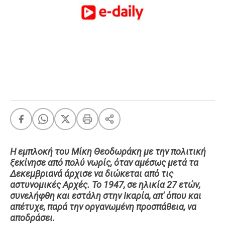
FEEDS
Πάσχα
Eurovision
Retro
Summer
OMG
LOL
A-List
LGBTQI+
Xmas
Η εμπλοκή του Μίκη Θεοδωράκη με την πολιτική
ξεκίνησε από πολύ νωρίς, όταν αμέσως μετά τα
Δεκεμβριανά άρχισε να διώκεται από τις
αστυνομικές Αρχές. Το 1947, σε ηλικία 27 ετών,
συνελήφθη και εστάλη στην Ικαρία, απ' όπου και
LIFE
απέτυχε, παρά την οργανωμένη προσπάθεια, να
αποδράσει.
Food
Body+Mind