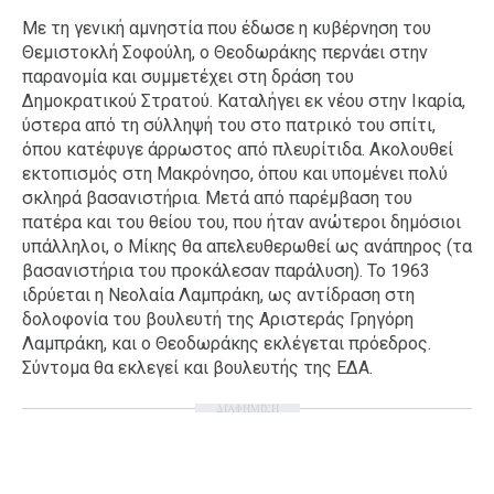
Με τη γενική αμνηστία που έδωσε η κυβέρνηση του
Ταξίδια
Style
Θεμιστοκλή Σοφούλη, ο Θεοδωράκης περνάει στην
Σπίτι
Family
παρανομία και συμμετέχει στη δράση του
Δημοκρατικού Στρατού. Καταλήγει εκ νέου στην Ικαρία,
Σχέσεις
ύστερα από τη σύλληψή του στο πατρικό του σπίτι,
όπου κατέφυγε άρρωστος από πλευρίτιδα. Ακολουθεί
εκτοπισμός στη Μακρόνησο, όπου και υπομένει πολύ
σκληρά βασανιστήρια. Μετά από παρέμβαση του
AGENDA
πατέρα και του θείου του, που ήταν ανώτεροι δημόσιοι
υπάλληλοι, ο Μίκης θα απελευθερωθεί ως ανάπηρος (τα
Agenda
Επιλογές
βασανιστήρια του προκάλεσαν παράλυση). Το 1963
Εισιτήρια
ιδρύεται η Νεολαία Λαμπράκη, ως αντίδραση στη
δολοφονία του βουλευτή της Αριστεράς Γρηγόρη
Λαμπράκη, και ο Θεοδωράκης εκλέγεται πρόεδρος.
Σύντομα θα εκλεγεί και βουλευτής της ΕΔΑ.
ΔΙΑΦΗΜΙΣΗ