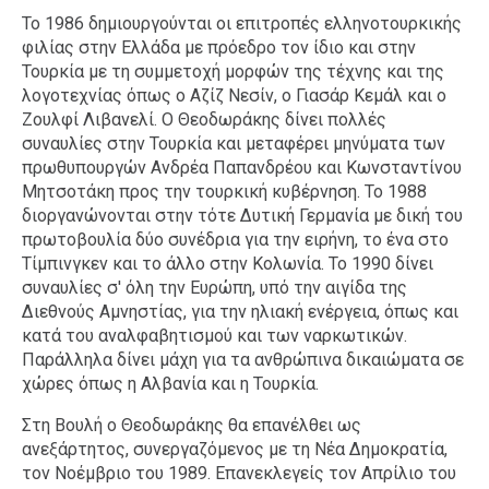
Το 1986 δημιουργούνται οι επιτροπές ελληνοτουρκικής
φιλίας στην Ελλάδα με πρόεδρο τον ίδιο και στην
Τουρκία με τη συμμετοχή μορφών της τέχνης και της
λογοτεχνίας όπως ο Αζίζ Νεσίν, ο Γιασάρ Κεμάλ και ο
Ζουλφί Λιβανελί. Ο Θεοδωράκης δίνει πολλές
συναυλίες στην Τουρκία και μεταφέρει μηνύματα των
πρωθυπουργών Ανδρέα Παπανδρέου και Κωνσταντίνου
Μητσοτάκη προς την τουρκική κυβέρνηση. Το 1988
διοργανώνονται στην τότε Δυτική Γερμανία με δική του
πρωτοβουλία δύο συνέδρια για την ειρήνη, το ένα στο
Τίμπινγκεν και το άλλο στην Κολωνία. Το 1990 δίνει
συναυλίες σ' όλη την Ευρώπη, υπό την αιγίδα της
Διεθνούς Αμνηστίας, για την ηλιακή ενέργεια, όπως και
κατά του αναλφαβητισμού και των ναρκωτικών.
Παράλληλα δίνει μάχη για τα ανθρώπινα δικαιώματα σε
χώρες όπως η Αλβανία και η Τουρκία.
Στη Βουλή ο Θεοδωράκης θα επανέλθει ως
ανεξάρτητος, συνεργαζόμενος με τη Νέα Δημοκρατία,
τον Νοέμβριο του 1989. Επανεκλεγείς τον Απρίλιο του