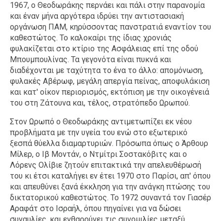
1967, ο Θεοδωράκης περνάει και πάλι στην παρανομία
και έναν μήνα αργότερα ιδρύει την αντιστασιακή
οργάνωση ΠΑΜ, κηρύσσοντας πανστρατιά εναντίον του
καθεστώτος. Το καλοκαίρι της ίδιας χρονιάς
φυλακίζεται στο κτίριο της Ασφάλειας επί της οδού
Μπουμπουλίνας. Τα γεγονότα είναι πυκνά και
διαδέχονται με ταχύτητα το ένα το άλλο: απομόνωση,
φυλακές Αβέρωφ, μεγάλη απεργία πείνας, αποφυλάκιση
και κατ' οίκον περιορισμός, εκτόπιση με την οικογένειά
του στη Ζάτουνα και, τέλος, στρατόπεδο Ωρωπού.
Στον Ωρωπό ο Θεοδωράκης αντιμετωπίζει εκ νέου
προβλήματα με την υγεία του ενώ στο εξωτερικό
ξεσπά θύελλα διαμαρτυριών. Πρόσωπα όπως ο Άρθουρ
Μίλερ, ο Ιβ Μοντάν, ο Ντμίτρι Σοστακόβιτς και ο
Λόρενς Ολίβιε ζητούν επιτακτικά την απελευθέρωσή
του κι έτσι καταλήγει εν έτει 1970 στο Παρίσι, απ' όπου
και απευθύνει ξανά έκκληση για την ανάγκη πτώσης του
δικτατορικού καθεστώτος. Το 1972 συναντά τον Γιασέρ
Αραφάτ στο Ισραήλ, όπου πηγαίνει για να δώσει
συναυλίες, και ενθαρρύνει τις συνομιλίες μεταξύ