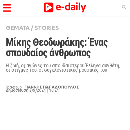
ΘΕΜΑΤΑ
/
STORIES
ΚΑΤΗΓΟΡΊΕΣ
Μίκης Θεοδωράκης: Ένας 
Ειδήσεις
σπουδαίος άνθρωπος
Θέματα
Videos
Η ζωή, οι αγώνες του σπουδαιότερου Έλληνα συνθέτη,
οι στιγμές του, οι συγκλονιστικές μουσικές του
Podcasts
Viral
Γράφει ο
ΓΙΑΝΝΗΣ ΠΑΠΑΔΟΠΟΥΛΟΣ
Δημοσίευση 2/9/2021 | 10:21
Life
City Guide
Pop Culture
Agenda