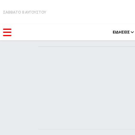
ΣΑΒΒΑΤΟ 8 ΑΥΓΟΥΣΤΟΥ
ΕΙΔΗΣΕΙΣ
ΚΑΤΗΓΟΡΊΕΣ
FEEDS
Ειδήσεις
Πάσχ
Θέματα
Retro
Videos
OMG
Podcasts
A-Lis
Viral
Xmas
Life