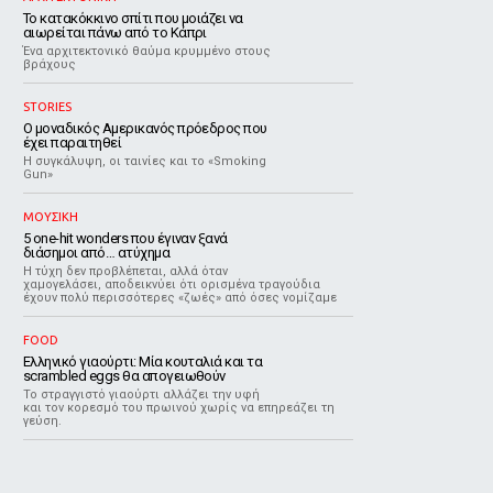
Το κατακόκκινο σπίτι που μοιάζει να
αιωρείται πάνω από το Κάπρι
Ένα αρχιτεκτονικό θαύμα κρυμμένο στους
βράχους
STORIES
Ο μοναδικός Αμερικανός πρόεδρος που
έχει παραιτηθεί
Η συγκάλυψη, οι ταινίες και το «Smoking
Gun»
ΜΟΥΣΙΚΗ
5 one-hit wonders που έγιναν ξανά
διάσημοι από… ατύχημα
Η τύχη δεν προβλέπεται, αλλά όταν
χαμογελάσει, αποδεικνύει ότι ορισμένα τραγούδια
έχουν πολύ περισσότερες «ζωές» από όσες νομίζαμε
FOOD
Ελληνικό γιαούρτι: Μία κουταλιά και τα
scrambled eggs θα απογειωθούν
Το στραγγιστό γιαούρτι αλλάζει την υφή
και τον κορεσμό του πρωινού χωρίς να επηρεάζει τη
γεύση.