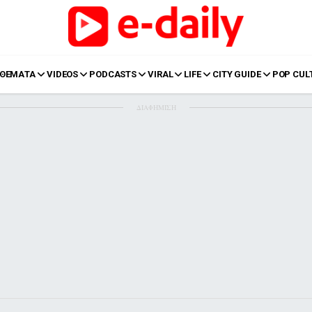
ΘΕΜΑΤΑ
VIDEOS
PODCASTS
VIRAL
LIFE
CITY GUIDE
POP CUL
ΔΙΑΦΗΜΙΣΗ
LIFE
Food
Body+Mind
α
Eurovision
Ταξίδια
Style
Summer
Σπίτι
Family
LOL
Σχέσεις
t
LGBTQI+