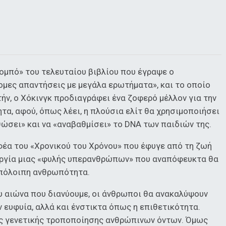
ομπό» του τελευταίου βιβλίου που έγραψε ο
ομες απαντήσεις με μεγάλα ερωτήματα», και το οποίο
υτήν, ο Χόκινγκ προδιαγράφει ένα ζοφερό μέλλον για την
α, αφού, όπως λέει, η πλούσια ελίτ θα χρησιμοποιήσει
θώσει» και να «αναβαθμίσει» το DNA των παιδιών της.
έα του «Χρονικού του Χρόνου» που έφυγε από τη ζωή
ουργία μιας «φυλής υπερανθρώπων» που αναπόφευκτα θα
 υπόλοιπη ανθρωπότητα.
του αιώνα που διανύουμε, οι άνθρωποι θα ανακαλύψουν
ν ευφυία, αλλά και ένστικτα όπως η επιθετικότητα.
ης γενετικής τροποποίησης ανθρώπινων όντων. Όμως