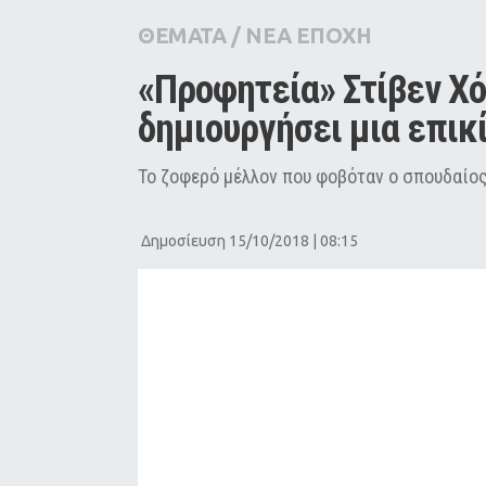
City Guide
ΘΕΜΑΤΑ
/
ΝΕΑ ΕΠΟΧΗ
Pop Culture
«Προφητεία» Στίβεν Χόκ
Agenda
δημιουργήσει μια επι
Το ζοφερό μέλλον που φοβόταν ο σπουδαίο
Δημοσίευση 15/10/2018 | 08:15