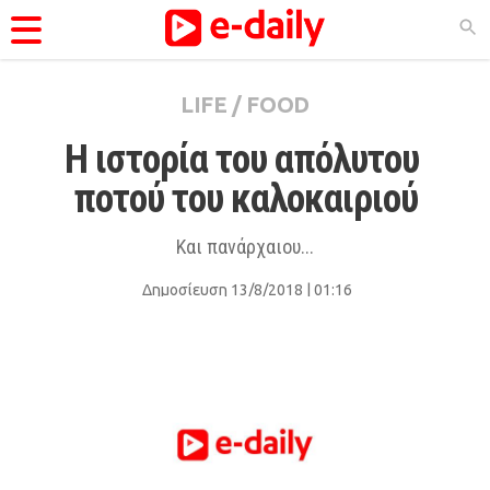
LIFE
/
FOOD
ΚΑΤΗΓΟΡΊΕΣ
Η ιστορία του απόλυτου 
Ειδήσεις
ποτού του καλοκαιριού
Θέματα
Videos
Και πανάρχαιου...
Podcasts
Δημοσίευση 13/8/2018 | 01:16
Viral
Life
City Guide
Pop Culture
Agenda