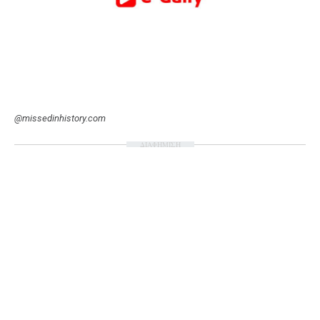
@missedinhistory.com
ΔΙΑΦΗΜΙΣΗ