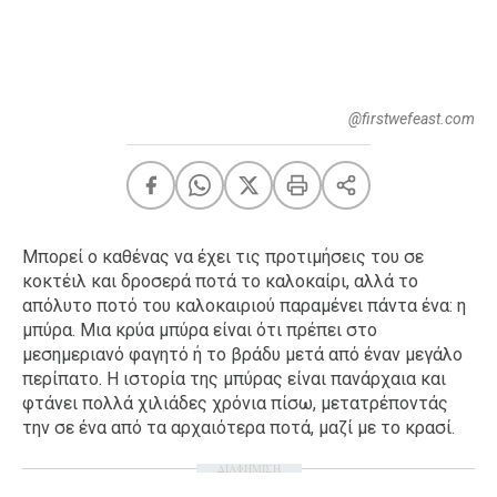
FEEDS
@firstwefeast.com
Πάσχα
Eurovision
Retro
Summer
OMG
LOL
Μπορεί ο καθένας να έχει τις προτιμήσεις του σε
κοκτέιλ και δροσερά ποτά το καλοκαίρι, αλλά το
A-List
LGBTQI+
απόλυτο ποτό του καλοκαιριού παραμένει πάντα ένα: η
Xmas
μπύρα. Μια κρύα μπύρα είναι ότι πρέπει στο
μεσημεριανό φαγητό ή το βράδυ μετά από έναν μεγάλο
περίπατο. Η ιστορία της μπύρας είναι πανάρχαια και
φτάνει πολλά χιλιάδες χρόνια πίσω, μετατρέποντάς
την σε ένα από τα αρχαιότερα ποτά, μαζί με το κρασί.
LIFE
ΔΙΑΦΗΜΙΣΗ
Food
Body+Mind