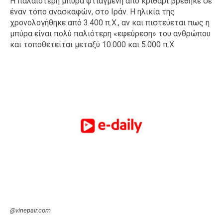
Η παλαιότερη μπύρα φτιαγμένη από κριθάρι βρέθηκε σε
έναν τόπο ανασκαφών, στο Ιράν. Η ηλικία της
χρονολογήθηκε από 3.400 π.Χ., αν και πιστεύεται πως η
μπύρα είναι πολύ παλιότερη «εφεύρεση» του ανθρώπου
και τοποθετείται μεταξύ 10.000 και 5.000 π.Χ.
@vinepair.com