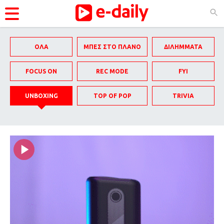
ΚΑΤΗΓΟΡΊΕΣ
ΟΛΑ
ΜΠΕΣ ΣΤΟ ΠΛΑΝΟ
ΔΙΛΗΜΜΑΤΑ
Ειδήσεις
FOCUS ON
REC MODE
FYI
Θέματα
UNBOXING
TOP OF POP
TRIVIA
Videos
Podcasts
Unboxing
Viral
Life
City Guide
Pop Culture
Agenda