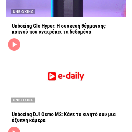
UNBOXING
Unboxing Glo Hyper: Η συσκευή θέρμανσης
FEEDS
καπνού που ανατρέπει τα δεδομένα
Πάσχα
Eurovision
Retro
Summer
OMG
LOL
A-List
LGBTQI+
Xmas
UNBOXING
Unboxing DJI Osmo M2: Κάνε το κινητό σου μια
LIFE
έξυπνη κάμερα
Food
Body+Mind