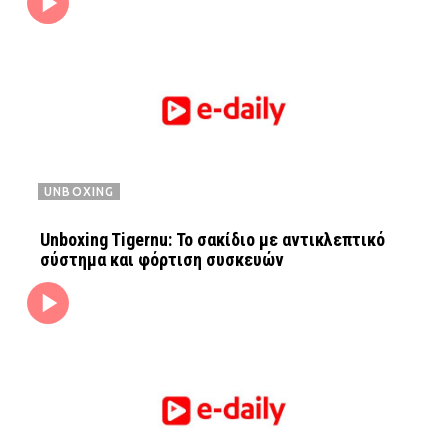
Ταξίδια
Style
Σπίτι
Family
Σχέσεις
AGENDA
UNBOXING
Agenda
Επιλογές
Unboxing Tigernu: Το σακίδιο με αντικλεπτικό
σύστημα και φόρτιση συσκευών
Εισιτήρια