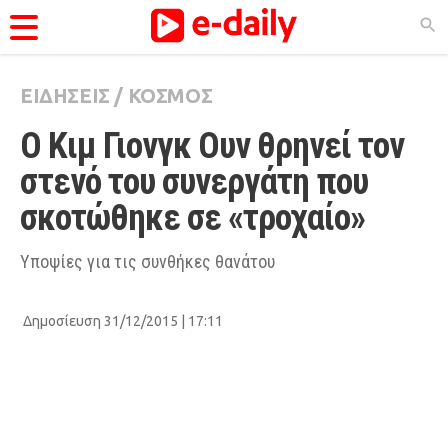
ΕΙΔΗΣΕΙΣ
/
ΚΟΣΜΟΣ
ΚΑΤΗΓΟΡΊΕΣ
Ο Κιμ Γιονγκ Ουν θρηνεί τον 
Ειδήσεις
στενό του συνεργάτη που 
Θέματα
σκοτώθηκε σε «τροχαίο»
Videos
Podcasts
Υποψίες για τις συνθήκες θανάτου
Viral
Δημοσίευση 31/12/2015 | 17:11
Life
City Guide
Pop Culture
Agenda