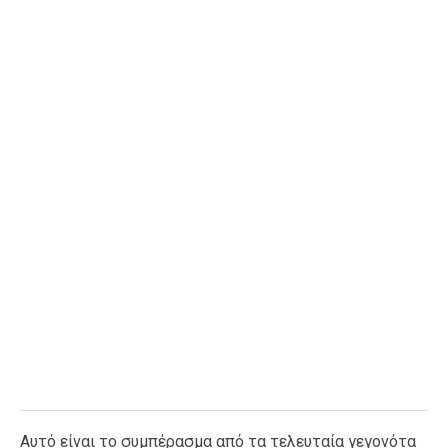
Ταξίδια
Style
Σπίτι
Family
Σχέσεις
AGENDA
Agenda
Επιλογές
Εισιτήρια
Αυτό είναι το συμπέρασμα από τα τελευταία γεγονότα