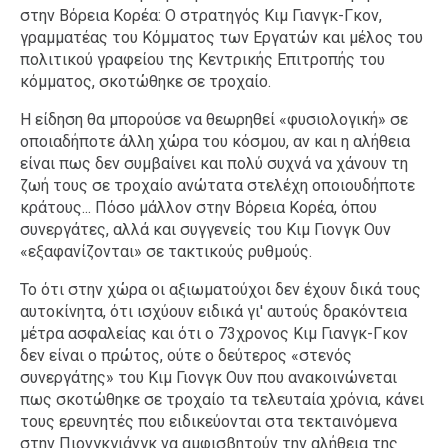
στην Βόρεια Κορέα: Ο στρατηγός Κιμ Γιανγκ-Γκον,
γραμματέας του Κόμματος των Εργατών και μέλος του
πολιτικού γραφείου της Κεντρικής Επιτροπής του
κόμματος, σκοτώθηκε σε τροχαίο.
Η είδηση θα μπορούσε να θεωρηθεί «φυσιολογική» σε
οποιαδήποτε άλλη χώρα του κόσμου, αν και η αλήθεια
είναι πως δεν συμβαίνει και πολύ συχνά να χάνουν τη
ζωή τους σε τροχαίο ανώτατα στελέχη οποιουδήποτε
κράτους... Πόσο μάλλον στην Βόρεια Κορέα, όπου
συνεργάτες, αλλά και συγγενείς του Κιμ Γιονγκ Ουν
«εξαφανίζονται» σε τακτικούς ρυθμούς.
Το ότι στην χώρα οι αξιωματούχοι δεν έχουν δικά τους
αυτοκίνητα, ότι ισχύουν ειδικά γι' αυτούς δρακόντεια
μέτρα ασφαλείας και ότι ο 73χρονος Κιμ Γιανγκ-Γκον
δεν είναι ο πρώτος, ούτε ο δεύτερος «στενός
συνεργάτης» του Κιμ Γιονγκ Ουν που ανακοινώνεται
πως σκοτώθηκε σε τροχαίο τα τελευταία χρόνια, κάνει
τους ερευνητές που ειδικεύονται στα τεκταινόμενα
στην Πιονγκγιάνγκ να αμφισβητούν την αλήθεια της