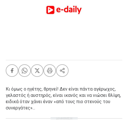
FEEDS
Πάσχα
Eurovision
Retro
Summer
OMG
LOL
A-List
LGBTQI+
Xmas
Κι όμως ο ηγέτης, θρηνεί! Δεν είναι πάντα αγέρωχος,
γελαστός ή αυστηρός, είναι ικανός και να νιώσει θλίψη,
ειδικά όταν χάνει έναν «από τους πιο στενούς του
συνεργάτες»...
LIFE
ΔΙΑΦΗΜΙΣΗ
Food
Body+Mind