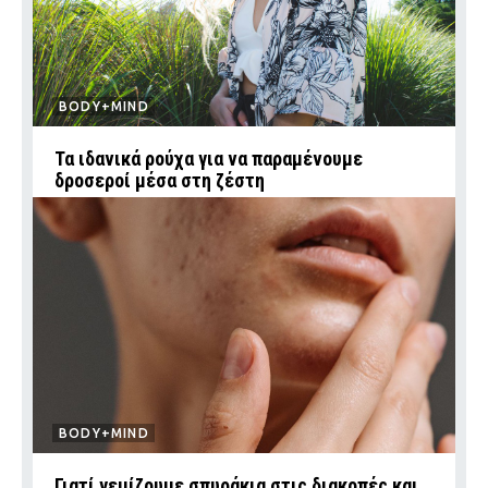
BODY+MIND
Τα ιδανικά ρούχα για να παραμένουμε
δροσεροί μέσα στη ζέστη
BODY+MIND
Γιατί γεμίζουμε σπυράκια στις διακοπές και