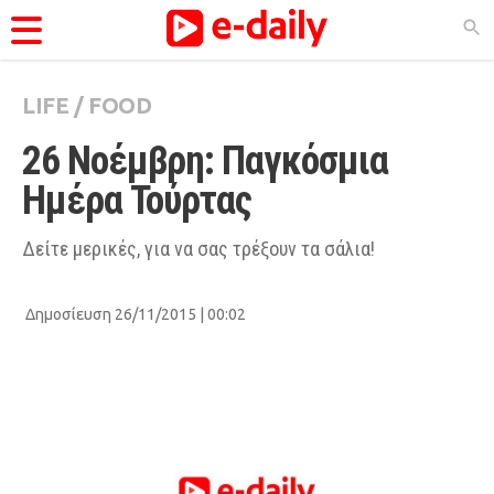
LIFE
/
FOOD
ΚΑΤΗΓΟΡΊΕΣ
26 Νοέμβρη: Παγκόσμια 
Ειδήσεις
Ημέρα Τούρτας
Θέματα
Videos
Δείτε μερικές, για να σας τρέξουν τα σάλια!
Podcasts
Δημοσίευση 26/11/2015 | 00:02
Viral
Life
City Guide
Pop Culture
Agenda