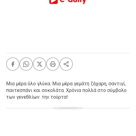
FEEDS
Πάσχα
Eurovision
Retro
Summer
OMG
LOL
A-List
LGBTQI+
Mια μέρα όλο γλύκα. Μια μέρα γεμάτη ζάχαρη, σαντιγί,
Xmas
παντεσπάνι και σοκολάτα. Χρόνια πολλά στο σύμβολο
των γενεθλίων: την τούρτα!
ΔΙΑΦΗΜΙΣΗ
LIFE
Food
Body+Mind