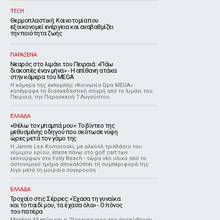
TECH
Θερμοπλαστική: Καινοτομία που
εξοικονομεί ενέργεια και αναβαθμίζει
την ποιότητα ζωής
ΠΑΡΑΞΕΝΑ
Νεαρός στο λιμάνι του Πειραιά: «Πάω
διακοπές έναν μήνα» - Η απίθανη ατάκα
στην κάμερα του MEGA
Η κάμερα της εκπομπής «Κοινωνία Ώρα MEGA»
κατέγραψε τη διασκεδαστική στιγμή από το λιμάνι του
Πειραιά, την Παρασκευή 7 Αυγούστου.
ΕΛΛΑΔΑ
«Θέλω τον μπαμπά μου»: Το βίντεο της
μεθυσμένης οδηγού που σκότωσε νύφη
ώρες μετά τον γάμο της
Η Jamie Lee Komoroski, με αλκοόλ τριπλάσιο του
νόμιμου ορίου, έπεσε πάνω στο golf cart των
νεόνυμφων στο Folly Beach - τώρα νέο υλικό από το
αστυνομικό τμήμα αποκαλύπτει τη συμπεριφορά της
λίγο μετά τη μοιραία σύγκρουση
ΕΛΛΑΔΑ
Τροχαίο στις Σέρρες: «Έχασα τη γυναίκα
και το παιδί μου, τα έχασα όλα» - Ο πόνος
του πατέρα
Μητέρα 43 ετών και ο 21χρονος γιος της σκοτώθηκαν