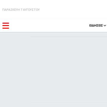
ΠΑΡΑΣΚΕΥΗ 7 ΑΥΓΟΥΣΤΟΥ
ΕΙΔΗΣΕΙΣ
ΚΑΤΗΓΟΡΊΕΣ
FEEDS
Ειδήσεις
Πάσχ
Θέματα
Retro
Videos
OMG
Podcasts
A-Lis
Viral
Xmas
Life