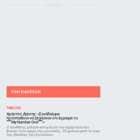
ΔΙΑΦΗΜΙΣΗ
ΡΟΗ ΕΙΔΗΣΕΩΝ
TABLOID
Χρήστος Δάντης: «Συνάδελφοι
προσπαθούν να ξεχάσουν ότι έγραψα το
""""My Number One""""»
Ο συνθέτης μίλησε ανοιχτά για την αχαριστία που
βιώνει στον χώρο της μουσικής, 22 χρόνια μετά τη νίκη
της Ελλάδας στη Eurovision.