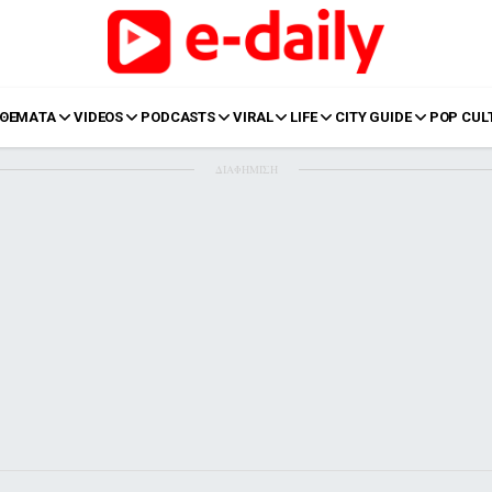
ΘΕΜΑΤΑ
VIDEOS
PODCASTS
VIRAL
LIFE
CITY GUIDE
POP CUL
ΔΙΑΦΗΜΙΣΗ
LIFE
Food
Body+Mind
α
Eurovision
Ταξίδια
Style
Summer
Σπίτι
Family
LOL
Σχέσεις
t
LGBTQI+