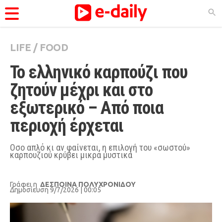
LIFE
/
FOOD
ΚΑΤΗΓΟΡΊΕΣ
Το ελληνικό καρπούζι που 
Ειδήσεις
ζητούν μέχρι και στο 
Θέματα
εξωτερικό – Από ποια 
Videos
περιοχή έρχεται
Podcasts
Viral
Οσο απλό κι αν φαίνεται, η επιλογή του «σωστού»
καρπουζιού κρύβει μικρά μυστικά
Life
City Guide
Γράφει η
ΔΕΣΠΟΙΝΑ ΠΟΛΥΧΡΟΝΙΔΟΥ
Δημοσίευση 9/7/2026 | 00:05
Pop Culture
Agenda