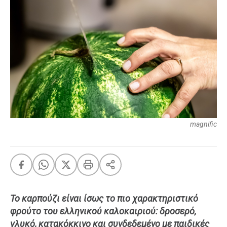
FEEDS
Πάσχα
Eurovision
Retro
Summer
OMG
LOL
magnific
A-List
LGBTQI+
Xmas
Το καρπούζι είναι ίσως το πιο χαρακτηριστικό
LIFE
φρούτο του ελληνικού καλοκαιριού: δροσερό,
γλυκό, κατακόκκινο και συνδεδεμένο με παιδικές
Food
Body+Mind