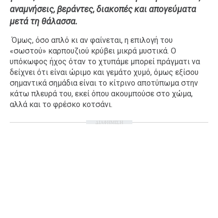
αναμνήσεις, βεράντες, διακοπές και απογεύματα
Ταξίδια
Style
μετά τη θάλασσα.
Σπίτι
Family
Όμως, όσο απλό κι αν φαίνεται, η επιλογή του
Σχέσεις
«σωστού» καρπουζιού κρύβει μικρά μυστικά. Ο
υπόκωφος ήχος όταν το χτυπάμε μπορεί πράγματι να
δείχνει ότι είναι ώριμο και γεμάτο χυμό, όμως εξίσου
σημαντικά σημάδια είναι το κίτρινο αποτύπωμα στην
AGENDA
κάτω πλευρά του, εκεί όπου ακουμπούσε στο χώμα,
αλλά και το φρέσκο κοτσάνι.
Agenda
Επιλογές
ΔΙΑΦΗΜΙΣΗ
Εισιτήρια