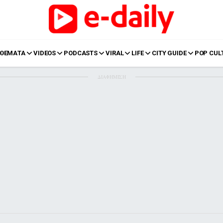
ΘΕΜΑΤΑ
VIDEOS
PODCASTS
VIRAL
LIFE
CITY GUIDE
POP CUL
ΔΙΑΦΗΜΙΣΗ
LIFE
Food
Body+Mind
α
Eurovision
Ταξίδια
Style
Summer
Σπίτι
Family
LOL
Σχέσεις
t
LGBTQI+