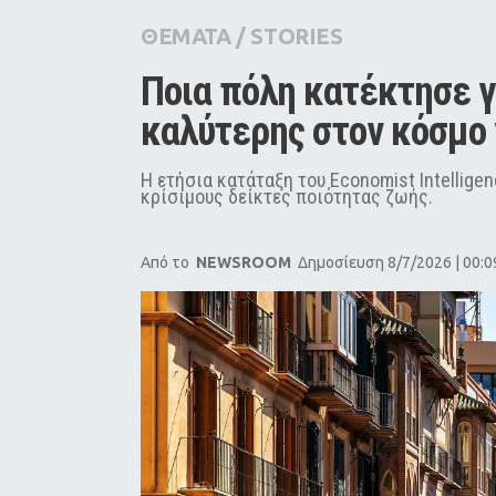
City Guide
ΘΕΜΑΤΑ
/
STORIES
Pop Culture
Ποια πόλη κατέκτησε γι
Agenda
καλύτερης στον κόσμο γ
Η ετήσια κατάταξη του Economist Intellige
κρίσιμους δείκτες ποιότητας ζωής.
Από το
NEWSROOM
Δημοσίευση 8/7/2026 | 00:0