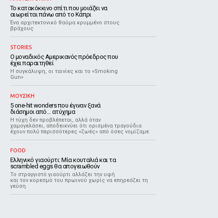
Το κατακόκκινο σπίτι που μοιάζει να
αιωρείται πάνω από το Κάπρι
Ένα αρχιτεκτονικό θαύμα κρυμμένο στους
βράχους
STORIES
Ο μοναδικός Αμερικανός πρόεδρος που
έχει παραιτηθεί
Η συγκάλυψη, οι ταινίες και το «Smoking
Gun»
ΜΟΥΣΙΚΗ
5 one-hit wonders που έγιναν ξανά
διάσημοι από… ατύχημα
Η τύχη δεν προβλέπεται, αλλά όταν
χαμογελάσει, αποδεικνύει ότι ορισμένα τραγούδια
έχουν πολύ περισσότερες «ζωές» από όσες νομίζαμε
FOOD
Ελληνικό γιαούρτι: Μία κουταλιά και τα
scrambled eggs θα απογειωθούν
Το στραγγιστό γιαούρτι αλλάζει την υφή
και τον κορεσμό του πρωινού χωρίς να επηρεάζει τη
γεύση.