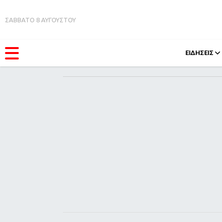
ΣΑΒΒΑΤΟ 8 ΑΥΓΟΥΣΤΟΥ
ΕΙΔΗΣΕΙΣ
ΚΑΤΗΓΟΡΊΕΣ
FEEDS
Ειδήσεις
Πάσχ
Θέματα
Retro
Videos
OMG
Podcasts
A-Lis
Viral
Xmas
Life