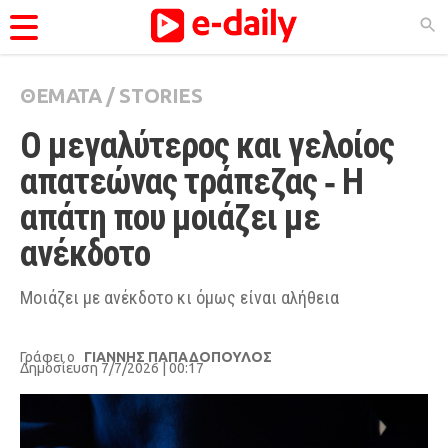
ΘΕΜΑΤΑ
/
STORIES
ΚΑΤΗΓΟΡΊΕΣ
Ο μεγαλύτερος και γελοίος 
Ειδήσεις
απατεώνας τράπεζας ‑ Η 
Θέματα
απάτη που μοιάζει με 
Videos
ανέκδοτο
Podcasts
Viral
Μοιάζει με ανέκδοτο κι όμως είναι αλήθεια
Life
Γράφει ο
ΓΙΑΝΝΗΣ ΠΑΠΑΔΟΠΟΥΛΟΣ
City Guide
Δημοσίευση 7/7/2026 | 00:17
Pop Culture
Agenda