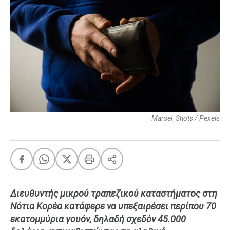
FEEDS
Πάσχα
Eurovision
Retro
Summer
OMG
LOL
Marsel_Shots / Pexels
A-List
LGBTQI+
Xmas
Διευθυντής μικρού τραπεζικού καταστήματος στη
LIFE
Νότια Κορέα κατάφερε να υπεξαιρέσει περίπου 70
εκατομμύρια γουόν, δηλαδή σχεδόν 45.000
Food
Body+Mind