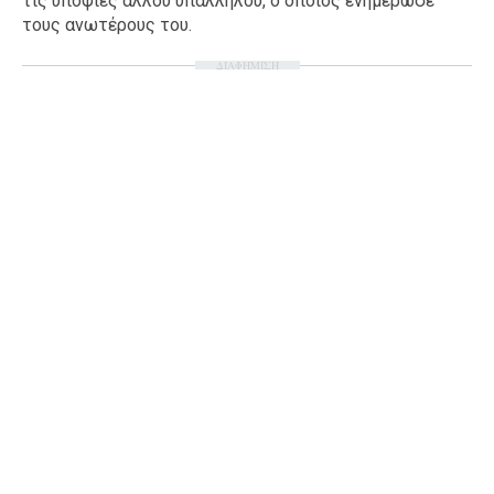
τις υποψίες άλλου υπαλλήλου, ο οποίος ενημέρωσε
τους ανωτέρους του.
ΔΙΑΦΗΜΙΣΗ