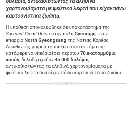
δολάρια, αντικαθιστώντας τα αληθινά
Ταξίδια
Style
χαρτονομίσματα με ψεύτικα λεφτά που είχαν πάνω
καρτουνίστικα ζωάκια.
Σπίτι
Family
Σχέσεις
Η υπόθεση αποκαλύφθηκε σε υποκατάστημα της
Saemaul Credit Union
στην πόλη
Gyeongju
, στην
επαρχία
North Gyeongsang
της Νότιας Κορέας.
Διευθυντής μικρού τραπεζικού καταστήματος
κατάφερε να υπεξαιρέσει περίπου
70 εκατομμύρια
AGENDA
γουόν
, δηλαδή σχεδόν
45.000 δολάρια
,
αντικαθιστώντας τα αληθινά χαρτονομίσματα με
Agenda
Επιλογές
ψεύτικα λεφτά που είχαν πάνω καρτουνίστικα ζωάκια.
Εισιτήρια
ΔΙΑΦΗΜΙΣΗ