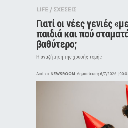
City Guide
LIFE
/
ΣΧΕΣΕΙΣ
Pop Culture
Γιατί οι νέες γενιές «μ
Agenda
παιδιά και πού σταματά 
βαθύτερο;
Η αναζήτηση της χρυσής τομής
Από το
NEWSROOM
Δημοσίευση 6/7/2026 | 00:0