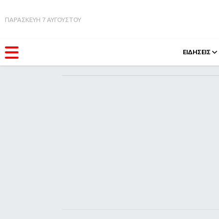
ΠΑΡΑΣΚΕΥΗ 7 ΑΥΓΟΥΣΤΟΥ
ΕΙΔΗΣΕΙΣ
ΚΑΤΗΓΟΡΊΕΣ
FEEDS
Ειδήσεις
Πάσχ
Θέματα
Retro
Videos
OMG
Podcasts
A-Lis
Viral
Xmas
Life