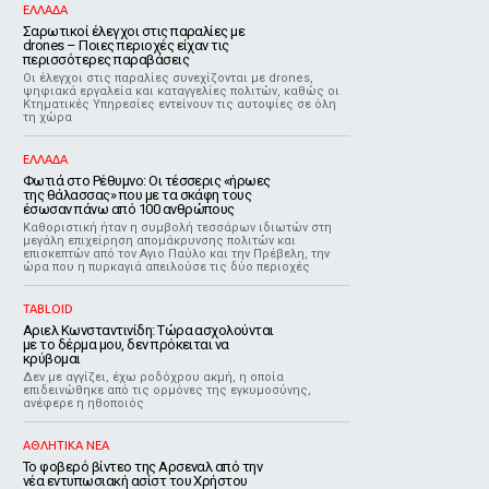
ΕΛΛΑΔΑ
Σαρωτικοί έλεγχοι στις παραλίες με
drones – Ποιες περιοχές είχαν τις
περισσότερες παραβάσεις
Οι έλεγχοι στις παραλίες συνεχίζονται με drones,
ψηφιακά εργαλεία και καταγγελίες πολιτών, καθώς οι
Κτηματικές Υπηρεσίες εντείνουν τις αυτοψίες σε όλη
τη χώρα
ΕΛΛΑΔΑ
Φωτιά στο Ρέθυμνο: Οι τέσσερις «ήρωες
της θάλασσας» που με τα σκάφη τους
έσωσαν πάνω από 100 ανθρώπους
Καθοριστική ήταν η συμβολή τεσσάρων ιδιωτών στη
μεγάλη επιχείρηση απομάκρυνσης πολιτών και
επισκεπτών από τον Αγιο Παύλο και την Πρέβελη, την
ώρα που η πυρκαγιά απειλούσε τις δύο περιοχές
TABLOID
Αριελ Κωνσταντινίδη: Τώρα ασχολούνται
με το δέρμα μου, δεν πρόκειται να
κρύβομαι
Δεν με αγγίζει, έχω ροδόχρου ακμή, η οποία
επιδεινώθηκε από τις ορμόνες της εγκυμοσύνης,
ανέφερε η ηθοποιός
ΑΘΛΗΤΙΚΑ ΝΕΑ
Το φοβερό βίντεο της Αρσεναλ από την
νέα εντυπωσιακή ασίστ του Χρήστου