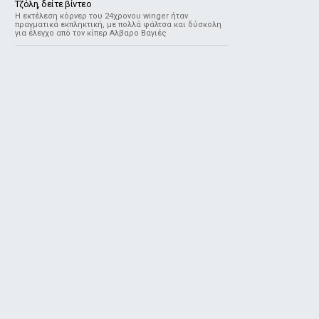
Τζόλη, δείτε βίντεο
Η εκτέλεση κόρνερ του 24χρονου winger ήταν
πραγματικά εκπληκτική, με πολλά φάλτσα και δύσκολη
για έλεγχο από τον κίπερ Αλβαρο Βαγιές