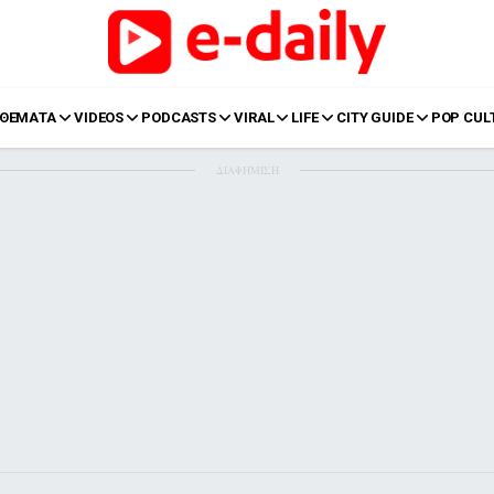
ΘΕΜΑΤΑ
VIDEOS
PODCASTS
VIRAL
LIFE
CITY GUIDE
POP CUL
ΔΙΑΦΗΜΙΣΗ
LIFE
Food
Body+Mind
α
Eurovision
Ταξίδια
Style
Summer
Σπίτι
Family
LOL
Σχέσεις
t
LGBTQI+