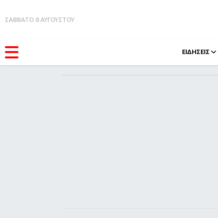
ΣΑΒΒΑΤΟ 8 ΑΥΓΟΥΣΤΟΥ
ΕΙΔΗΣΕΙΣ
ΚΑΤΗΓΟΡΊΕΣ
FEEDS
Ειδήσεις
Πάσχ
Θέματα
Retro
Videos
OMG
Podcasts
A-Lis
Viral
Xmas
Life