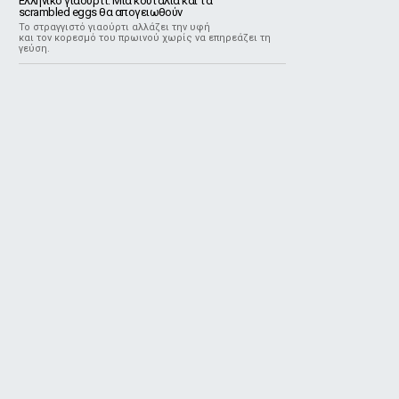
Ελληνικό γιαούρτι: Μία κουταλιά και τα
scrambled eggs θα απογειωθούν
Το στραγγιστό γιαούρτι αλλάζει την υφή
και τον κορεσμό του πρωινού χωρίς να επηρεάζει τη
γεύση.