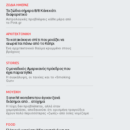
ΖΩΔΙΑ ΗΜΕΡΑΣ
Τα ζώδια σήμερα 8/8: Κάνε κάτι
διαφορετικό
Αστρολογικές προβλέψεις κάθε μέρα από
το Pink.gr
ΑΡΧΙΤΕΚΤΟΝΙΚΗ
Το κατακόκκινο σπίτι που μοιάζει να
αιωρείται πάνω από το Κάπρι
Ένα αρχιτεκτονικό θαύμα κρυμμένο στους
βράχους
STORIES
Ο μοναδικός Αμερικανός πρόεδρος που
έχει παραιτηθεί
Η συγκάλυψη, οι ταινίες και το «Smoking
Gun»
ΜΟΥΣΙΚΗ
5 one-hit wonders που έγιναν ξανά
διάσημοι από… ατύχημα
Η τύχη δεν προβλέπεται, αλλά όταν
χαμογελάσει, αποδεικνύει ότι ορισμένα τραγούδια
έχουν πολύ περισσότερες «ζωές» από όσες νομίζαμε
FOOD