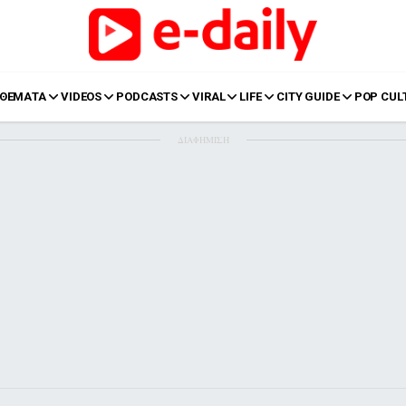
ΘΕΜΑΤΑ
VIDEOS
PODCASTS
VIRAL
LIFE
CITY GUIDE
POP CUL
ΔΙΑΦΗΜΙΣΗ
LIFE
Food
Body+Mind
α
Eurovision
Ταξίδια
Style
Summer
Σπίτι
Family
LOL
Σχέσεις
t
LGBTQI+