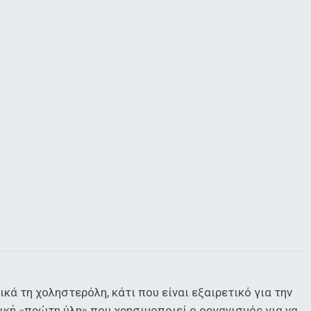
ά τη χοληστερόλη, κάτι που είναι εξαιρετικό για την
σική «πρώτη ύλη» που χρησιμοποιεί ο οργανισμός για να