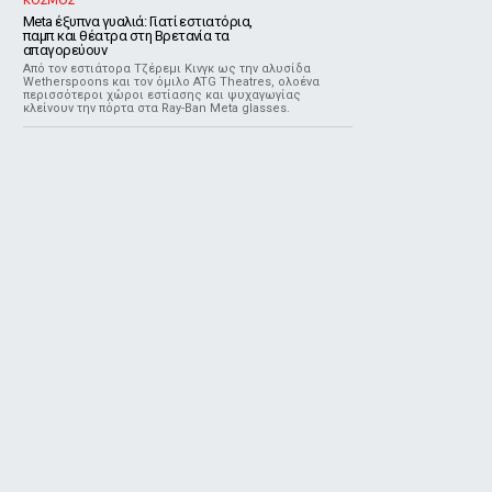
ΚΟΣΜΟΣ
Meta έξυπνα γυαλιά: Γιατί εστιατόρια,
παμπ και θέατρα στη Βρετανία τα
απαγορεύουν
Από τον εστιάτορα Τζέρεμι Κινγκ ως την αλυσίδα
Wetherspoons και τον όμιλο ATG Theatres, ολοένα
περισσότεροι χώροι εστίασης και ψυχαγωγίας
κλείνουν την πόρτα στα Ray-Ban Meta glasses.