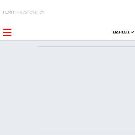
ΠΕΜΠΤΗ 6 ΑΥΓΟΥΣΤΟΥ
ΕΙΔΗΣΕΙΣ
ΚΑΤΗΓΟΡΊΕΣ
FEEDS
Ειδήσεις
Πάσχ
Θέματα
Retro
Videos
OMG
Podcasts
A-Lis
Viral
Xmas
Life