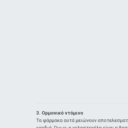
3. Ορμονικό ντόμινο
Τα φάρμακα αυτά μειώνουν αποτελεσματικ
καρδιά. Όμως, η χοληστερόλη είναι η βα