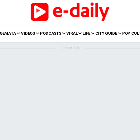
ΘΕΜΑΤΑ
VIDEOS
PODCASTS
VIRAL
LIFE
CITY GUIDE
POP CUL
ΔΙΑΦΗΜΙΣΗ
LIFE
Food
Body+Mind
α
Eurovision
Ταξίδια
Style
Summer
Σπίτι
Family
LOL
Σχέσεις
t
LGBTQI+