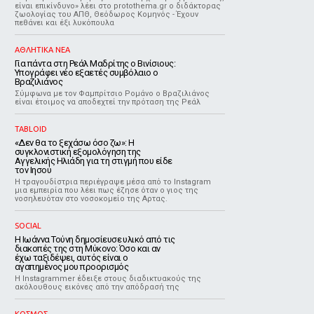
είναι επικίνδυνο» λέει στο protothema.gr ο διδάκτορας
ζωολογίας του ΑΠΘ, Θεόδωρος Κομηνός - Έχουν
πεθάνει και έξι λυκόπουλα
ΑΘΛΗΤΙΚΑ ΝΕΑ
Για πάντα στη Ρεάλ Μαδρίτης ο Βινίσιους:
Υπογράφει νέο εξαετές συμβόλαιο ο
Βραζιλιάνος
Σύμφωνα με τον Φαμπρίτσιο Ρομάνο ο Βραζιλιάνος
είναι έτοιμος να αποδεχτεί την πρόταση της Ρεάλ
TABLOID
«Δεν θα το ξεχάσω όσο ζω»: Η
συγκλονιστική εξομολόγηση της
Αγγελικής Ηλιάδη για τη στιγμή που είδε
τον Ιησού
Η τραγουδίστρια περιέγραψε μέσα από το Instagram
μια εμπειρία που λέει πως έζησε όταν ο γιος της
νοσηλευόταν στο νοσοκομείο της Αρτας.
SOCIAL
Η Ιωάννα Τούνη δημοσίευσε υλικό από τις
διακοπές της στη Μύκονο: Όσο και αν
έχω ταξιδέψει, αυτός είναι ο
αγαπημένος μου προορισμός
Η Instagrammer έδειξε στους διαδικτυακούς της
ακόλουθους εικόνες από την απόδρασή της