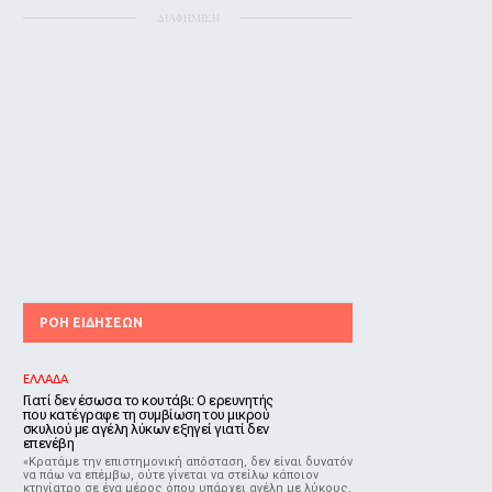
ΔΙΑΦΗΜΙΣΗ
ΡΟΗ ΕΙΔΗΣΕΩΝ
ΕΛΛΑΔΑ
Γιατί δεν έσωσα το κουτάβι: Ο ερευνητής
που κατέγραφε τη συμβίωση του μικρού
σκυλιού με αγέλη λύκων εξηγεί γιατί δεν
επενέβη
«Κρατάμε την επιστημονική απόσταση, δεν είναι δυνατόν
να πάω να επέμβω, ούτε γίνεται να στείλω κάποιον
κτηνίατρο σε ένα μέρος όπου υπάρχει αγέλη με λύκους,