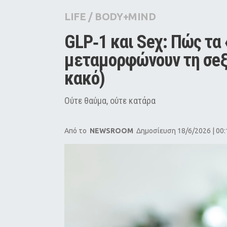
City Guide
LIFE
/
BODY+MIND
Pop Culture
GLP‑1 και Seχ: Πώς τα 
Agenda
μεταμορφώνουν τη σeξο
κακό)
Ούτε θαύμα, ούτε κατάρα
Από το
NEWSROOM
Δημοσίευση 18/6/2026 | 00: