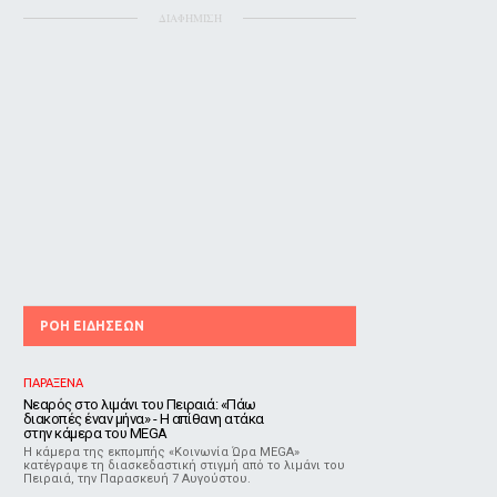
ΔΙΑΦΗΜΙΣΗ
ΡΟΗ ΕΙΔΗΣΕΩΝ
ΠΑΡΑΞΕΝΑ
Νεαρός στο λιμάνι του Πειραιά: «Πάω
διακοπές έναν μήνα» - Η απίθανη ατάκα
στην κάμερα του MEGA
Η κάμερα της εκπομπής «Κοινωνία Ώρα MEGA»
κατέγραψε τη διασκεδαστική στιγμή από το λιμάνι του
Πειραιά, την Παρασκευή 7 Αυγούστου.