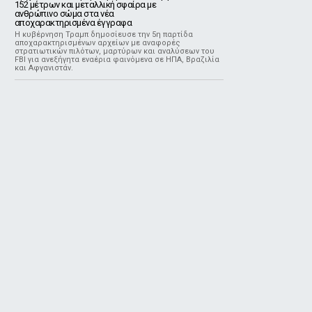
152 μέτρων και μεταλλική σφαίρα με
ανθρώπινο σώμα στα νέα
αποχαρακτηρισμένα έγγραφα
Η κυβέρνηση Τραμπ δημοσίευσε την 5η παρτίδα
αποχαρακτηρισμένων αρχείων με αναφορές
στρατιωτικών πιλότων, μαρτύρων και αναλύσεων του
FBI για ανεξήγητα εναέρια φαινόμενα σε ΗΠΑ, Βραζιλία
και Αφγανιστάν.