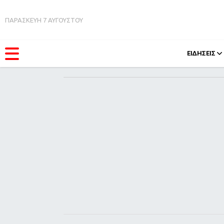
ΠΑΡΑΣΚΕΥΗ 7 ΑΥΓΟΥΣΤΟΥ
ΕΙΔΗΣΕΙΣ
ΚΑΤΗΓΟΡΊΕΣ
FEEDS
Ειδήσεις
Πάσχ
Θέματα
Retro
Videos
OMG
Podcasts
A-Lis
Viral
Xmas
Life