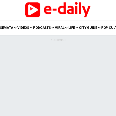
ΘΕΜΑΤΑ
VIDEOS
PODCASTS
VIRAL
LIFE
CITY GUIDE
POP CUL
ΔΙΑΦΗΜΙΣΗ
LIFE
Food
Body+Mind
α
Eurovision
Ταξίδια
Style
Summer
Σπίτι
Family
LOL
Σχέσεις
t
LGBTQI+