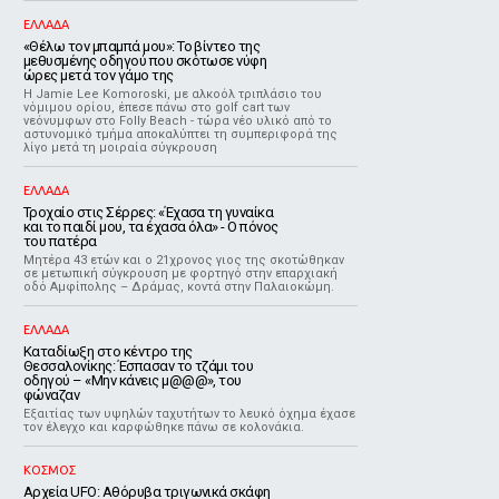
ΕΛΛΑΔΑ
«Θέλω τον μπαμπά μου»: Το βίντεο της
μεθυσμένης οδηγού που σκότωσε νύφη
ώρες μετά τον γάμο της
Η Jamie Lee Komoroski, με αλκοόλ τριπλάσιο του
νόμιμου ορίου, έπεσε πάνω στο golf cart των
νεόνυμφων στο Folly Beach - τώρα νέο υλικό από το
αστυνομικό τμήμα αποκαλύπτει τη συμπεριφορά της
λίγο μετά τη μοιραία σύγκρουση
ΕΛΛΑΔΑ
Τροχαίο στις Σέρρες: «Έχασα τη γυναίκα
και το παιδί μου, τα έχασα όλα» - Ο πόνος
του πατέρα
Μητέρα 43 ετών και ο 21χρονος γιος της σκοτώθηκαν
σε μετωπική σύγκρουση με φορτηγό στην επαρχιακή
οδό Αμφίπολης – Δράμας, κοντά στην Παλαιοκώμη.
ΕΛΛΑΔΑ
Καταδίωξη στο κέντρο της
Θεσσαλονίκης: Έσπασαν το τζάμι του
οδηγού – «Μην κάνεις μ@@@», του
φώναζαν
Εξαιτίας των υψηλών ταχυτήτων το λευκό όχημα έχασε
τον έλεγχο και καρφώθηκε πάνω σε κολονάκια.
ΚΟΣΜΟΣ
Αρχεία UFO: Αθόρυβα τριγωνικά σκάφη