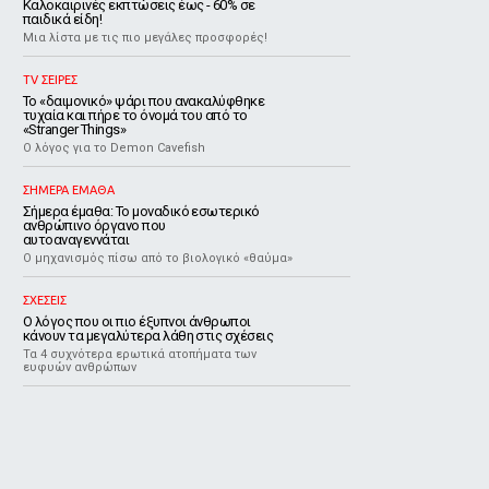
Καλοκαιρινές εκπτώσεις έως - 60% σε
παιδικά είδη!
Μια λίστα με τις πιο μεγάλες προσφορές!
TV ΣΕΙΡΕΣ
Το «δαιμονικό» ψάρι που ανακαλύφθηκε
τυχαία και πήρε το όνομά του από το
«Stranger Things»
Ο λόγος για το Demon Cavefish
ΣΗΜΕΡΑ ΕΜΑΘΑ
Σήμερα έμαθα: Το μοναδικό εσωτερικό
ανθρώπινο όργανο που
αυτοαναγεννάται
Ο μηχανισμός πίσω από το βιολογικό «θαύμα»
ΣΧΕΣΕΙΣ
Ο λόγος που οι πιο έξυπνοι άνθρωποι
κάνουν τα μεγαλύτερα λάθη στις σχέσεις
Τα 4 συχνότερα ερωτικά ατοπήματα των
ευφυών ανθρώπων