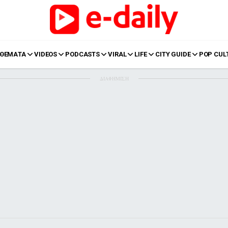
ΘΕΜΑΤΑ
VIDEOS
PODCASTS
VIRAL
LIFE
CITY GUIDE
POP CUL
ΔΙΑΦΗΜΙΣΗ
LIFE
Food
Body+Mind
α
Eurovision
Ταξίδια
Style
Summer
Σπίτι
Family
LOL
Σχέσεις
t
LGBTQI+