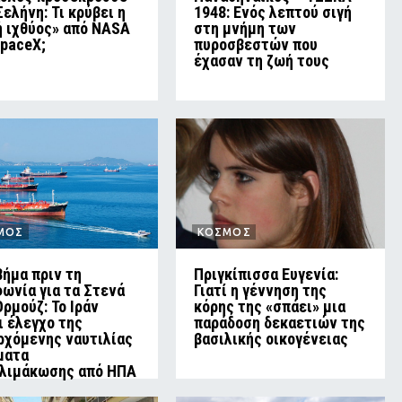
Σελήνη: Τι κρύβει η
1948: Ενός λεπτού σιγή
ή ιχθύος» από NASA
στη μνήμη των
SpaceX;
πυροσβεστών που
έχασαν τη ζωή τους
ΜΟΣ
ΚΟΣΜΟΣ
βήμα πριν τη
Πριγκίπισσα Ευγενία:
ωνία για τα Στενά
Γιατί η γέννηση της
Ορμούζ: Το Ιράν
κόρης της «σπάει» μια
ι έλεγχο της
παράδοση δεκαετιών της
ρχόμενης ναυτιλίας
βασιλικής οικογένειας
ματα
λιμάκωσης από ΗΠΑ