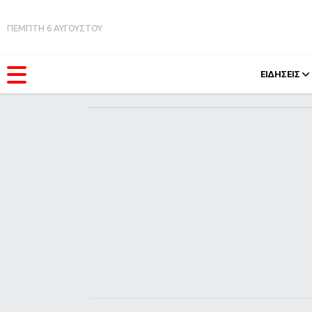
ΠΕΜΠΤΗ 6 ΑΥΓΟΥΣΤΟΥ
ΕΙΔΗΣΕΙΣ
ΚΑΤΗΓΟΡΊΕΣ
FEEDS
Ειδήσεις
Πάσχ
Θέματα
Retro
Videos
OMG
Podcasts
A-Lis
Viral
Xmas
Life