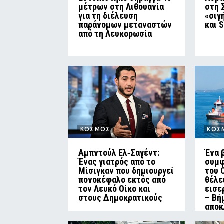
μέτρων στη Λιθουανία
στη 
για τη διέλευση
«σιγ
παράνομων μεταναστών
και 
από τη Λευκορωσία
ΚΟΣΜΟΣ
ΚΟΣ
Αμπντούλ Ελ‑Σαγέντ:
Ένα 
Ένας γιατρός από το
συμφ
Μίσιγκαν που δημιουργεί
του 
πονοκέφαλο εκτός από
θέλε
τον Λευκό Οίκο και
εισε
στους Δημοκρατικούς
– Βή
αποκ