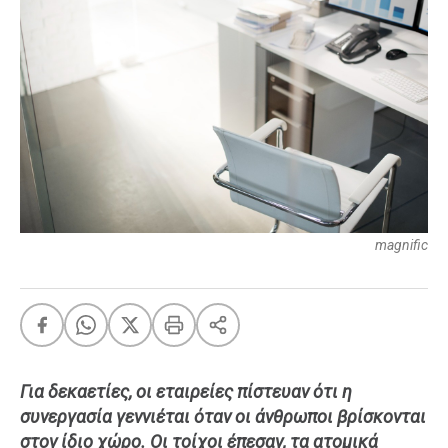
FEEDS
Πάσχα
Eurovision
Retro
Summer
OMG
LOL
magnific
A-List
LGBTQI+
Xmas
Για δεκαετίες, οι εταιρείες πίστευαν ότι η
LIFE
συνεργασία γεννιέται όταν οι άνθρωποι βρίσκονται
στον ίδιο χώρο. Οι τοίχοι έπεσαν, τα ατομικά
Food
Body+Mind