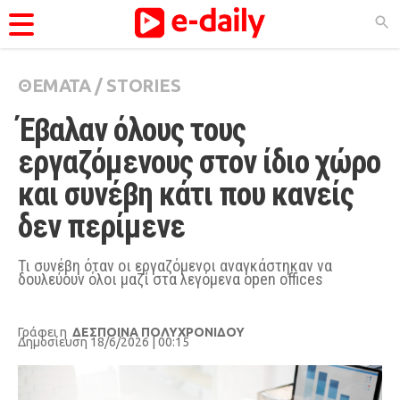
ΘΕΜΑΤΑ
/
STORIES
ΚΑΤΗΓΟΡΊΕΣ
Έβαλαν όλους τους 
Ειδήσεις
εργαζόμενους στον ίδιο χώρο 
Θέματα
και συνέβη κάτι που κανείς 
Videos
δεν περίμενε
Podcasts
Viral
Τι συνέβη όταν οι εργαζόμενοι αναγκάστηκαν να
δουλεύουν όλοι μαζί στα λεγόμενα open offices
Life
City Guide
Γράφει η
ΔΕΣΠΟΙΝΑ ΠΟΛΥΧΡΟΝΙΔΟΥ
Δημοσίευση 18/6/2026 | 00:15
Pop Culture
Agenda