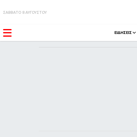
ΣΑΒΒΑΤΟ 8 ΑΥΓΟΥΣΤΟΥ
ΕΙΔΗΣΕΙΣ
ΚΑΤΗΓΟΡΊΕΣ
FEEDS
Ειδήσεις
Πάσχ
Θέματα
Retro
Videos
OMG
Podcasts
A-Lis
Viral
Xmas
Life