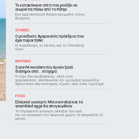
Το κατακόκκινο σπίτι που μοιάζει να
αιωρείται πάνω από το Κάπρι
Ένα αρχιτεκτονικό θαύμα κρυμμένο στους
βράχους
STORIES
Ο μοναδικός Αμερικανός πρόεδρος που
έχει παραιτηθεί
Η συγκάλυψη, οι ταινίες και το «Smoking
Gun»
ΜΟΥΣΙΚΗ
5 one-hit wonders που έγιναν ξανά
διάσημοι από… ατύχημα
Η τύχη δεν προβλέπεται, αλλά όταν
χαμογελάσει, αποδεικνύει ότι ορισμένα τραγούδια
έχουν πολύ περισσότερες «ζωές» από όσες νομίζαμε
FOOD
Ελληνικό γιαούρτι: Μία κουταλιά και τα
scrambled eggs θα απογειωθούν
Το στραγγιστό γιαούρτι αλλάζει την υφή
και τον κορεσμό του πρωινού χωρίς να επηρεάζει τη
γεύση.