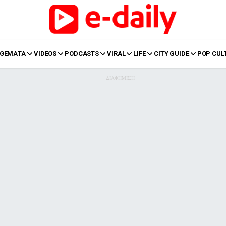
ΘΕΜΑΤΑ
VIDEOS
PODCASTS
VIRAL
LIFE
CITY GUIDE
POP CUL
ΔΙΑΦΗΜΙΣΗ
LIFE
Food
Body+Mind
α
Eurovision
Ταξίδια
Style
Summer
Σπίτι
Family
LOL
Σχέσεις
t
LGBTQI+