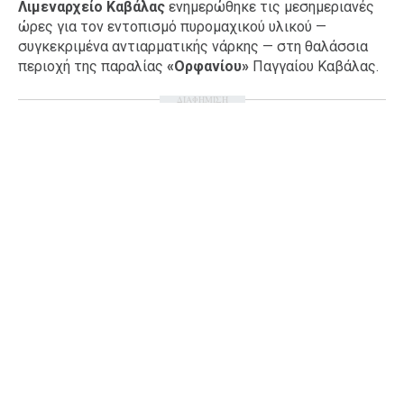
Λιμεναρχείο Καβάλας
ενημερώθηκε τις μεσημεριανές
Ταξίδια
Style
ώρες για τον εντοπισμό πυρομαχικού υλικού —
συγκεκριμένα αντιαρματικής νάρκης — στη θαλάσσια
Σπίτι
Family
περιοχή της παραλίας
«Ορφανίου»
Παγγαίου Καβάλας.
Σχέσεις
ΔΙΑΦΗΜΙΣΗ
AGENDA
Agenda
Επιλογές
Εισιτήρια