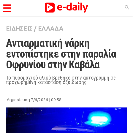
ΕΙΔΗΣΕΙΣ
/
ΕΛΛΑΔΑ
ΚΑΤΗΓΟΡΊΕΣ
Αντιαρματική νάρκη 
Ειδήσεις
εντοπίστηκε στην παραλία 
Θέματα
Οφρυνίου στην Καβάλα
Videos
Podcasts
Το πυρομαχικό υλικό βρέθηκε στην ακτογραμμή σε
προχωρημένη κατάσταση οξείδωσης
Viral
Life
Δημοσίευση 7/6/2026 | 09:58
City Guide
Pop Culture
Agenda