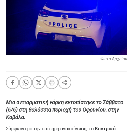
FEEDS
Πάσχα
Eurovision
Retro
Summer
Φωτό Αρχείου
OMG
LOL
A-List
LGBTQI+
Xmas
Μια αντιαρματική νάρκη εντοπίστηκε το Σάββατο
(6/6) στη θαλάσσια περιοχή του Οφρυνίου, στην
Καβάλα.
LIFE
Σύμφωνα με την επίσημη ανακοίνωση, το
Κεντρικό
Food
Body+Mind