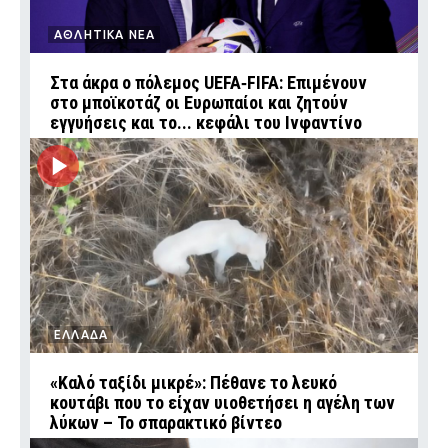
ΑΘΛΗΤΙΚΑ ΝΕΑ
Στα άκρα ο πόλεμος UEFA‑FIFA: Επιμένουν
στο μποϊκοτάζ οι Ευρωπαίοι και ζητούν
εγγυήσεις και το... κεφάλι του Ινφαντίνο
ΕΛΛΑΔΑ
«Καλό ταξίδι μικρέ»: Πέθανε το λευκό
κουτάβι που το είχαν υιοθετήσει η αγέλη των
λύκων – Το σπαρακτικό βίντεο