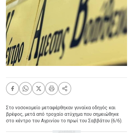
FEEDS
Πάσχα
Eurovision
Retro
Summer
OMG
LOL
A-List
LGBTQI+
Xmas
Στο νοσοκομείο μεταφέρθηκαν γυναίκα οδηγός και
βρέφος, μετά από τροχαίο ατύχημα που σημειώθηκε
LIFE
στο κέντρο του Αγρινίου το πρωί του Σαββάτου (6/6).
Food
Body+Mind
ΔΙΑΦΗΜΙΣΗ