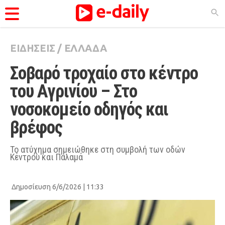
ΕΙΔΗΣΕΙΣ
/
ΕΛΛΑΔΑ
ΚΑΤΗΓΟΡΊΕΣ
Σοβαρό τροχαίο στο κέντρο 
Ειδήσεις
του Αγρινίου – Στο 
Θέματα
νοσοκομείο οδηγός και 
Videos
βρέφος
Podcasts
Viral
Το ατύχημα σημειώθηκε στη συμβολή των οδών
Κέντρου και Παλαμά
Life
City Guide
Δημοσίευση 6/6/2026 | 11:33
Pop Culture
Agenda