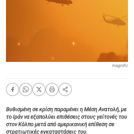
FEEDS
Πάσχα
Eurovision
Retro
Summer
OMG
LOL
magnific
A-List
LGBTQI+
Xmas
Βυθισμένη σε κρίση παραμένει η Μέση Ανατολή, με
το Ιράν να εξαπολύει επιθέσεις στους γείτονές του
LIFE
στον Κόλπο μετά από αμερικανική επίθεση σε
στρατιωτικές εγκαταστάσεις του.
Food
Body+Mind