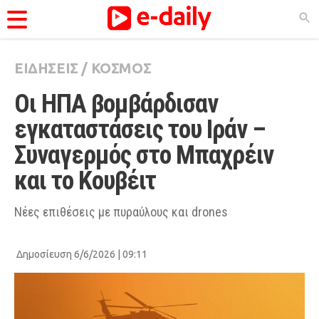
ΕΙΔΗΣΕΙΣ
/
ΚΟΣΜΟΣ
ΚΑΤΗΓΟΡΊΕΣ
Οι ΗΠΑ βομβάρδισαν 
Ειδήσεις
εγκαταστάσεις του Ιράν – 
Θέματα
Συναγερμός στο Μπαχρέιν 
Videos
και το Κουβέιτ
Podcasts
Viral
Nέες επιθέσεις με πυραύλους και drones
Life
Δημοσίευση 6/6/2026 | 09:11
City Guide
Pop Culture
Agenda