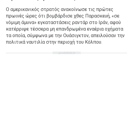
Ταξίδια
Style
Ο αμερικανικός στρατός ανακοίνωσε τις πρώτες
πρωινές ώρες ότι βομβάρδισε χθες Παρασκευή, «σε
Σπίτι
Family
νόμιμη άμυνα» εγκαταστάσεις ραντάρ στο Ιράν, αφού
Σχέσεις
κατέρριψε τέσσερα μη επανδρωμένα εναέρια οχήματα
τα οποία, σύμφωνα με την Ουάσιγκτον, απειλούσαν την
πολιτικά ναυτιλία στην περιοχή του Κόλπου.
ΔΙΑΦΗΜΙΣΗ
AGENDA
Agenda
Επιλογές
Εισιτήρια