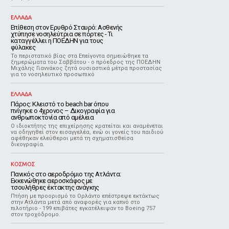
ΕΛΛΑΔΑ
Επίθεση στον Ερυθρό Σταυρό: Ασθενής
χτύπησε νοσηλεύτρια σε πόρτες - Τι
καταγγέλλει η ΠΟΕΔΗΝ για τους
φύλακες
Το περιστατικό βίας στα Επείγοντα σημειώθηκε τα
ξημερώματα του Σαββάτου - ο πρόεδρος της ΠΟΕΔΗΝ
Μιχάλης Γιαννάκος ζητά ουσιαστικά μέτρα προστασίας
για το νοσηλευτικό προσωπικό
ΕΛΛΑΔΑ
Πάρος: Κλειστό το beach bar όπου
πνίγηκε ο 4χρονος – Δικογραφία για
ανθρωποκτονία από αμέλεια
Ο ιδιοκτήτης της επιχείρησης κρατείται και αναμένεται
να οδηγηθεί στον εισαγγελέα, ενώ οι γονείς του παιδιού
αφέθηκαν ελεύθεροι μετά τη σχηματισθείσα
δικογραφία.
ΚΟΣΜΟΣ
Πανικός στο αεροδρόμιο της Ατλάντα:
Εκκενώθηκε αεροσκάφος με
τσουλήθρες έκτακτης ανάγκης
Πτήση με προορισμό το Ορλάντο επέστρεψε εκτάκτως
στην Ατλάντα μετά από αναφορές για καπνό στο
πιλοτήριο - 199 επιβάτες εγκατέλειψαν το Boeing 757
στον τροχόδρομο.