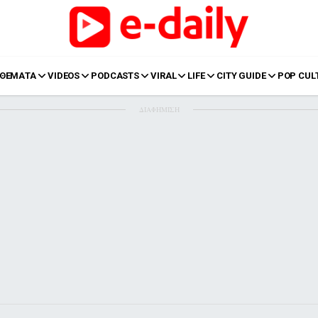
ΘΕΜΑΤΑ
VIDEOS
PODCASTS
VIRAL
LIFE
CITY GUIDE
POP CUL
ΔΙΑΦΗΜΙΣΗ
LIFE
Food
Body+Mind
α
Eurovision
Ταξίδια
Style
Summer
Σπίτι
Family
LOL
Σχέσεις
t
LGBTQI+