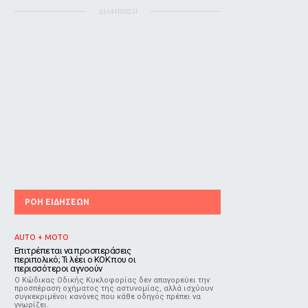
ΔΙΑΦΗΜΙΣΗ
ΡΟΗ ΕΙΔΗΣΕΩΝ
AUTO + MOTO
Επιτρέπεται να προσπεράσεις
περιπολικό; Τι λέει ο ΚΟΚ που οι
περισσότεροι αγνοούν
Ο Κώδικας Οδικής Κυκλοφορίας δεν απαγορεύει την
προσπέραση οχήματος της αστυνομίας, αλλά ισχύουν
συγκεκριμένοι κανόνες που κάθε οδηγός πρέπει να
γνωρίζει.