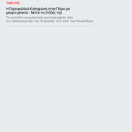
TABLOID
Η Γαρυφαλλιά Καληφώνη στην Πάρο με
μαύρο μπικίνι - δείτε τις πόζες της
Το μοντέλο μοιράστηκε φωτογραφίες από
τις καλοκαιρινές της διακοπές στο νησί των Κυκλάδων