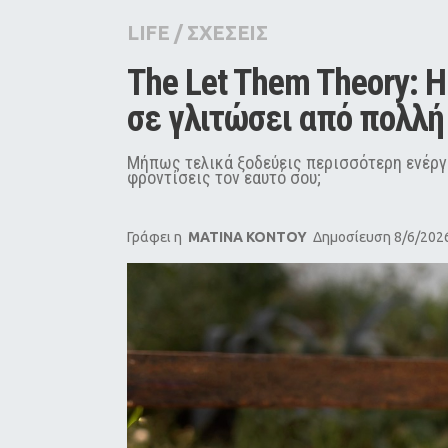
City Guide
LIFE
/
ΣΧΕΣΕΙΣ
Pop Culture
The Let Them Theory: Η
Agenda
σε γλιτώσει από πολλ
Μήπως τελικά ξοδεύεις περισσότερη ενέργ
φροντίσεις τον εαυτό σου;
Γράφει η
MATINA KONTOY
Δημοσίευση 8/6/2026