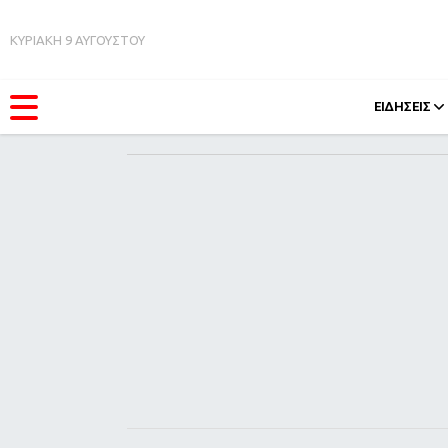
ΚΥΡΙΑΚΗ 9 ΑΥΓΟΥΣΤΟΥ
ΕΙΔΗΣΕΙΣ
ΚΑΤΗΓΟΡΊΕΣ
FEEDS
Ειδήσεις
Πάσχ
Θέματα
Retro
Videos
OMG
Podcasts
A-Lis
Viral
Xmas
Life