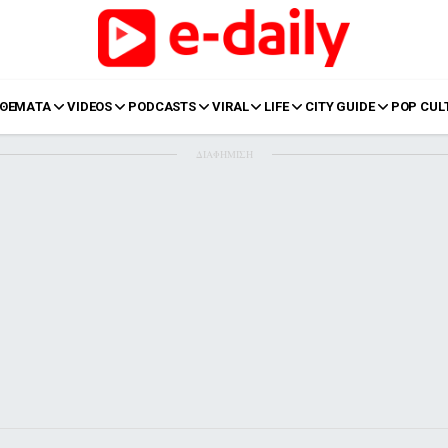
ΘΕΜΑΤΑ
VIDEOS
PODCASTS
VIRAL
LIFE
CITY GUIDE
POP CUL
ΔΙΑΦΗΜΙΣΗ
LIFE
Food
Body+Mind
α
Eurovision
Ταξίδια
Style
Summer
Σπίτι
Family
LOL
Σχέσεις
t
LGBTQI+