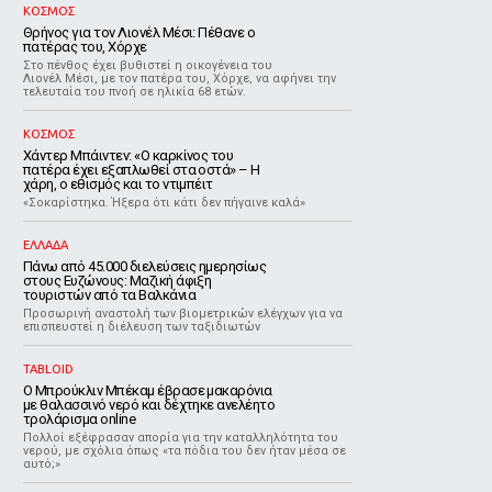
ΚΟΣΜΟΣ
Θρήνος για τον Λιονέλ Μέσι: Πέθανε ο
πατέρας του, Χόρχε
Στο πένθος έχει βυθιστεί η οικογένεια του
Λιονέλ Μέσι, με τον πατέρα του, Χόρχε, να αφήνει την
τελευταία του πνοή σε ηλικία 68 ετών.
ΚΟΣΜΟΣ
Χάντερ Μπάιντεν: «Ο καρκίνος του
πατέρα έχει εξαπλωθεί στα οστά» – Η
χάρη, ο εθισμός και το ντιμπέιτ
«Σοκαρίστηκα. Ήξερα ότι κάτι δεν πήγαινε καλά»
ΕΛΛΑΔΑ
Πάνω από 45.000 διελεύσεις ημερησίως
στους Ευζώνους: Μαζική άφιξη
τουριστών από τα Βαλκάνια
Προσωρινή αναστολή των βιομετρικών ελέγχων για να
επισπευστεί η διέλευση των ταξιδιωτών
TABLOID
Ο Μπρούκλιν Μπέκαμ έβρασε μακαρόνια
με θαλασσινό νερό και δέχτηκε ανελέητο
τρολάρισμα online
Πολλοί εξέφρασαν απορία για την καταλληλότητα του
νερού, με σχόλια όπως «τα πόδια του δεν ήταν μέσα σε
αυτό;»