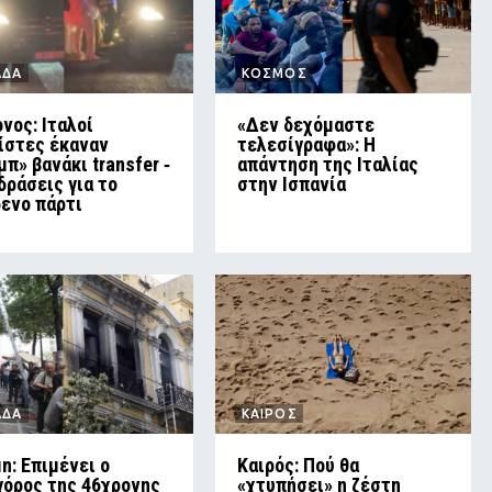
ΑΔΑ
ΚΟΣΜΟΣ
νος: Ιταλοί
«Δεν δεχόμαστε
ίστες έκαναν
τελεσίγραφα»: Η
μπ» βανάκι transfer ‑
απάντηση της Ιταλίας
δράσεις για το
στην Ισπανία
ενο πάρτι
ΑΔΑ
ΚΑΙΡΟΣ
in: Επιμένει ο
Καιρός: Πού θα
γόρος της 46χρονης
«χτυπήσει» η ζέστη