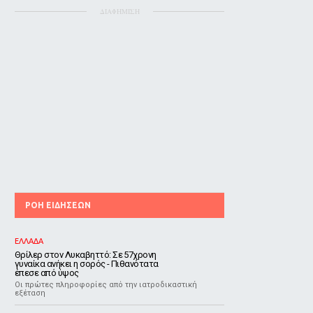
ΔΙΑΦΗΜΙΣΗ
ΡΟΗ ΕΙΔΗΣΕΩΝ
ΕΛΛΑΔΑ
Θρίλερ στον Λυκαβηττό: Σε 57χρονη
γυναίκα ανήκει η σορός - Πιθανότατα
έπεσε από ύψος
Οι πρώτες πληροφορίες από την ιατροδικαστική
εξέταση