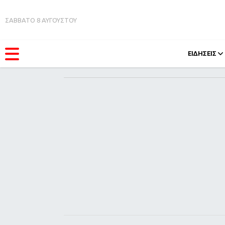
ΣΑΒΒΑΤΟ 8 ΑΥΓΟΥΣΤΟΥ
ΕΙΔΗΣΕΙΣ
ΚΑΤΗΓΟΡΊΕΣ
FEEDS
Ειδήσεις
Πάσχ
Θέματα
Retro
Videos
OMG
Podcasts
A-Lis
Viral
Xmas
Life