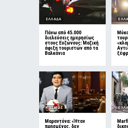
ΕΛΛΑΔΑ
ΕΛΛ
Πάνω από 45.000
Μύκο
διελεύσεις ημερησίως
τουρ
στους Ευζώνους: Μαζική
«κλα
άφιξη τουριστών από τα
Αντι
Βαλκάνια
ξέφρ
ΚΟΣΜΟΣ
ΕΛΛ
Μαραντόνα: «Ήταν
Marf
πρησμένος, δεν
δικη