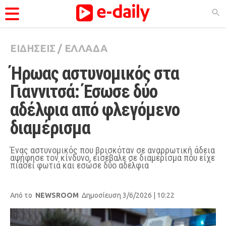
ΕΙΔΗΣΕΙΣ
/
ΕΛΛΑΔΑ
ΚΑΤΗΓΟΡΊΕΣ
Ήρωας αστυνομικός στα 
Ειδήσεις
Γιαννιτσά: Έσωσε δύο 
Θέματα
αδέλφια από φλεγόμενο 
Videos
διαμέρισμα
Podcasts
Viral
Ένας αστυνομικός που βρισκόταν σε αναρρωτική άδεια
αψήφησε τον κίνδυνο, εισέβαλε σε διαμέρισμα που είχε
πιάσει φωτιά και εσώσε δύο αδέλφια
Life
City Guide
Από το
NEWSROOM
Δημοσίευση 3/6/2026 | 10:22
Pop Culture
Agenda