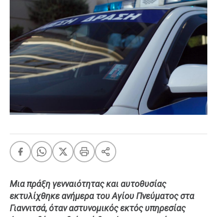
FEEDS
Πάσχα
Eurovision
Retro
Summer
OMG
LOL
A-List
LGBTQI+
Xmas
Μια πράξη γενναιότητας και αυτοθυσίας
LIFE
εκτυλίχθηκε ανήμερα του Αγίου Πνεύματος στα
Γιαννιτσά, όταν αστυνομικός εκτός υπηρεσίας
Food
Body+Mind