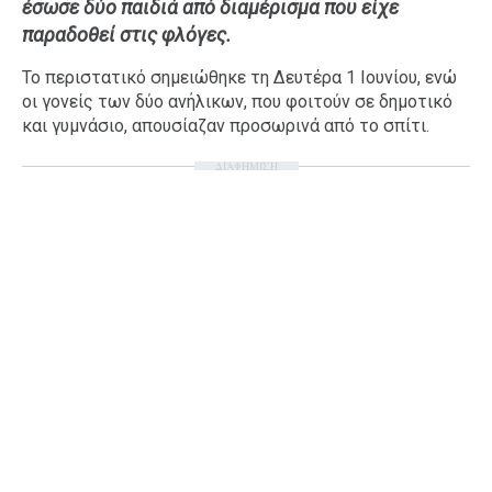
έσωσε δύο παιδιά από διαμέρισμα που είχε
Ταξίδια
Style
παραδοθεί στις φλόγες.
Σπίτι
Family
Το περιστατικό σημειώθηκε τη Δευτέρα 1 Ιουνίου, ενώ
Σχέσεις
οι γονείς των δύο ανήλικων, που φοιτούν σε δημοτικό
και γυμνάσιο, απουσίαζαν προσωρινά από το σπίτι.
ΔΙΑΦΗΜΙΣΗ
AGENDA
Agenda
Επιλογές
Εισιτήρια