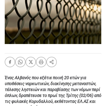
FEEDS
Πάσχα
Eurovision
Retro
Summer
OMG
LOL
A-List
LGBTQI+
Xmas
Ένας Αλβανός που εξέτιε ποινή 20 ετών για
υποθέσεις ναρκωτικών, διακίνησης μεταναστών,
τέλεσης ληστειών και παραβίασης των νόμων περί
LIFE
όπλων, δραπέτευσε το πρωί της Τρίτης (02/06) από
τις φυλακές Κορυδαλλού, εκθέτοντας ΕΛ.ΑΣ και
Food
Body+Mind