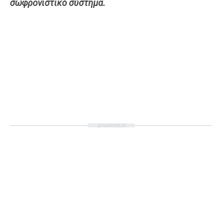
σωφρονιστικό σύστημα.
Ταξίδια
Style
Σπίτι
Family
Σχέσεις
AGENDA
Agenda
Επιλογές
ΔΙΑΦΗΜΙΣΗ
Εισιτήρια