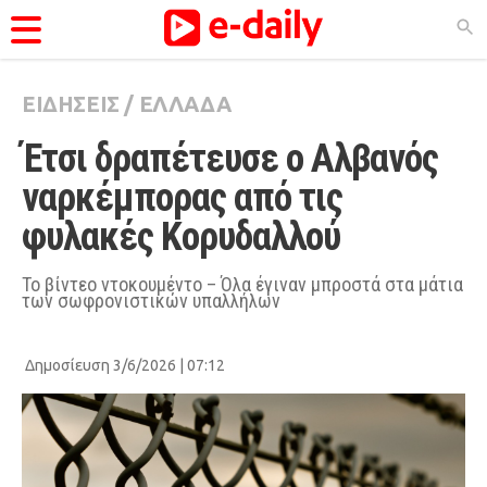
ΕΙΔΗΣΕΙΣ
/
ΕΛΛΑΔΑ
ΚΑΤΗΓΟΡΊΕΣ
Έτσι δραπέτευσε ο Αλβανός 
Ειδήσεις
ναρκέμπορας από τις 
Θέματα
φυλακές Κορυδαλλού
Videos
Podcasts
Το βίντεο ντοκουμέντο – Όλα έγιναν μπροστά στα μάτια
των σωφρονιστικών υπαλλήλων
Viral
Life
Δημοσίευση 3/6/2026 | 07:12
City Guide
Pop Culture
Agenda