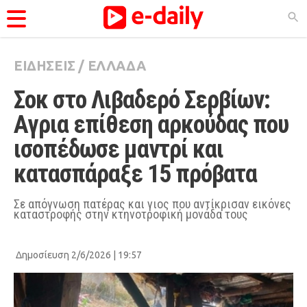
ΕΙΔΗΣΕΙΣ
/
ΕΛΛΑΔΑ
ΚΑΤΗΓΟΡΊΕΣ
Σοκ στο Λιβαδερό Σερβίων: 
Ειδήσεις
Αγρια επίθεση αρκούδας που 
Θέματα
ισοπέδωσε μαντρί και 
Videos
κατασπάραξε 15 πρόβατα
Podcasts
Viral
Σε απόγνωση πατέρας και γιος που αντίκρισαν εικόνες
καταστροφής στην κτηνοτροφική μονάδα τους
Life
City Guide
Δημοσίευση 2/6/2026 | 19:57
Pop Culture
Agenda