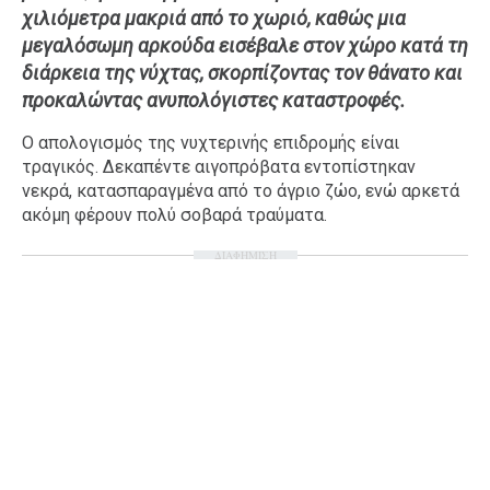
χιλιόμετρα μακριά από το χωριό, καθώς μια
Ταξίδια
Style
μεγαλόσωμη αρκούδα εισέβαλε στον χώρο κατά τη
Σπίτι
Family
διάρκεια της νύχτας, σκορπίζοντας τον θάνατο και
προκαλώντας ανυπολόγιστες καταστροφές.
Σχέσεις
Ο απολογισμός της νυχτερινής επιδρομής είναι
τραγικός. Δεκαπέντε αιγοπρόβατα εντοπίστηκαν
νεκρά, κατασπαραγμένα από το άγριο ζώο, ενώ αρκετά
AGENDA
ακόμη φέρουν πολύ σοβαρά τραύματα.
Agenda
Επιλογές
ΔΙΑΦΗΜΙΣΗ
Εισιτήρια