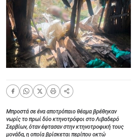
FEEDS
Πάσχα
Eurovision
Retro
Summer
OMG
LOL
A-List
LGBTQI+
Xmas
Μπροστά σε ένα αποτρόπαιο θέαμα βρέθηκαν
νωρίς το πρωί δύο κτηνοτρόφοι στο Λιβαδερό
LIFE
Σερβίων, όταν έφτασαν στην κτηνοτροφική τους
μονάδα, η οποία βρίσκεται περίπου οκτώ
Food
Body+Mind