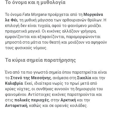
Το όνομα και η μυθολογία
Το όνομα
Fata Morgana
προέρχεται από τη
Μοργκάνα
λε Φέι
, τη μυθική μάγισσα των αρθουριανών θρύλων. Η
επιλογή δεν είναι τυχαία, αφού το φαινόμενο μοιάζει
πραγματικά μαγικό. Οι εικόνες αλλάζουν γρήγορα,
εμφανίζονται και εξαφανίζονται, παραμορφώνονται
μπροστά στα μάτια του θεατή και μοιάζουν να αψηφούν
τους φυσικούς νόμους.
Τα κύρια σημεία παρατήρησης
Ένα από τα πιο γνωστά σημεία όπου παρατηρείται είναι
το
Στενό της Μεσσήνης
, ανάμεσα στη
Σικελία
και την
Καλαβρία
. Εκεί, ιδιαίτερα νωρίς το πρωί μετά από
κρύες νύχτες, οι συνθήκες ευνοούν τη δημιουργία του
φαινομένου. Αντίστοιχες εικόνες παρατηρούνται και
στις
πολικές περιοχές
, στην
Αρκτική
και την
Ανταρκτική
, καθώς και σε ορεινές κοιλάδες.