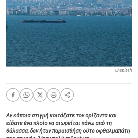
FEEDS
Πάσχα
Eurovision
Retro
Summer
OMG
LOL
unsplash
A-List
LGBTQI+
Xmas
Αν κάποια στιγμή κοιτάξατε τον ορίζοντα και
LIFE
είδατε ένα πλοίο να αιωρείται πάνω από τη
θάλασσα, δεν ήταν παραισθήση ούτε οφθαλμαπάτη
Food
Body+Mind