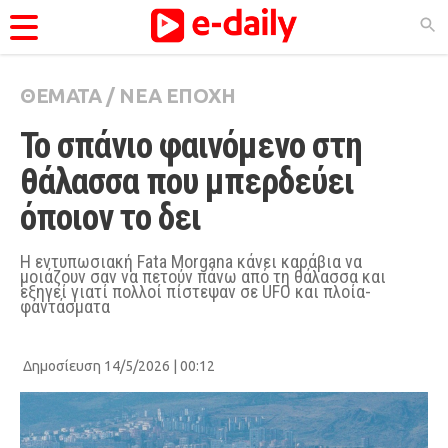
ΘΕΜΑΤΑ
/
ΝΕΑ ΕΠΟΧΗ
ΚΑΤΗΓΟΡΊΕΣ
Το σπάνιο φαινόμενο στη 
Ειδήσεις
θάλασσα που μπερδεύει 
Θέματα
όποιον το δει
Videos
Podcasts
Η εντυπωσιακή Fata Morgana κάνει καράβια να
μοιάζουν σαν να πετούν πάνω από τη θάλασσα και
εξηγεί γιατί πολλοί πίστεψαν σε UFO και πλοία-
Viral
φαντάσματα
Life
City Guide
Δημοσίευση 14/5/2026 | 00:12
Pop Culture
Agenda