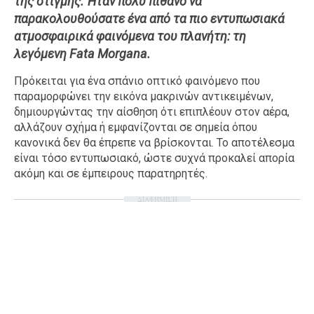
της στιγμής. Ήταν πολύ πιθανό να
παρακολουθούσατε ένα από τα πιο εντυπωσιακά
Ταξίδια
Style
ατμοσφαιρικά φαινόμενα του πλανήτη: τη
Σπίτι
Family
λεγόμενη Fata Morgana.
Σχέσεις
Πρόκειται για ένα σπάνιο οπτικό φαινόμενο που
παραμορφώνει την εικόνα μακρινών αντικειμένων,
δημιουργώντας την αίσθηση ότι επιπλέουν στον αέρα,
αλλάζουν σχήμα ή εμφανίζονται σε σημεία όπου
AGENDA
κανονικά δεν θα έπρεπε να βρίσκονται. Το αποτέλεσμα
είναι τόσο εντυπωσιακό, ώστε συχνά προκαλεί απορία
Agenda
Επιλογές
ακόμη και σε έμπειρους παρατηρητές.
Εισιτήρια
ΔΙΑΦΗΜΙΣΗ