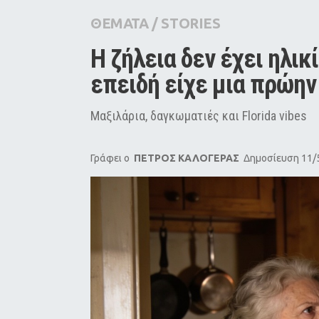
City Guide
ΘΕΜΑΤΑ
/
STORIES
Pop Culture
Η ζήλεια δεν έχει ηλικ
Agenda
επειδή είχε μια πρώην 
Μαξιλάρια, δαγκωματιές και Florida vibes
Γράφει ο
ΠΕΤΡΟΣ ΚΑΛΟΓΕΡΑΣ
Δημοσίευση 11/5