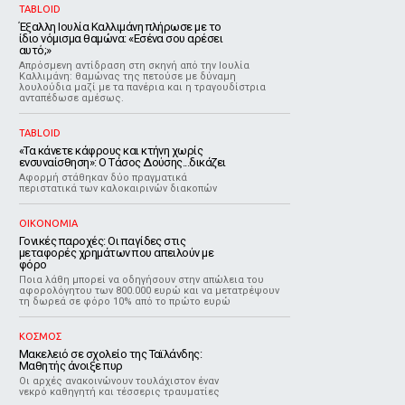
TABLOID
Έξαλλη Ιουλία Καλλιμάνη πλήρωσε με το
ίδιο νόμισμα θαμώνα: «Εσένα σου αρέσει
αυτό;»
Απρόσμενη αντίδραση στη σκηνή από την Ιουλία
Καλλιμάνη: θαμώνας της πετούσε με δύναμη
λουλούδια μαζί με τα πανέρια και η τραγουδίστρια
ανταπέδωσε αμέσως.
TABLOID
«Τα κάνετε κάφρους και κτήνη χωρίς
ενσυναίσθηση»: Ο Τάσος Δούσης...δικάζει
Αφορμή στάθηκαν δύο πραγματικά
περιστατικά των καλοκαιρινών διακοπών
ΟΙΚΟΝΟΜΙΑ
Γονικές παροχές: Οι παγίδες στις
μεταφορές χρημάτων που απειλούν με
φόρο
Ποια λάθη μπορεί να οδηγήσουν στην απώλεια του
αφορολόγητου των 800.000 ευρώ και να μετατρέψουν
τη δωρεά σε φόρο 10% από το πρώτο ευρώ
ΚΟΣΜΟΣ
Μακελειό σε σχολείο της Ταϊλάνδης:
Μαθητής άνοιξε πυρ
Οι αρχές ανακοινώνουν τουλάχιστον έναν
νεκρό καθηγητή και τέσσερις τραυματίες