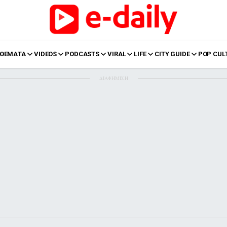
ΘΕΜΑΤΑ
VIDEOS
PODCASTS
VIRAL
LIFE
CITY GUIDE
POP CUL
ΔΙΑΦΗΜΙΣΗ
LIFE
Food
Body+Mind
α
Eurovision
Ταξίδια
Style
Summer
Σπίτι
Family
LOL
Σχέσεις
t
LGBTQI+