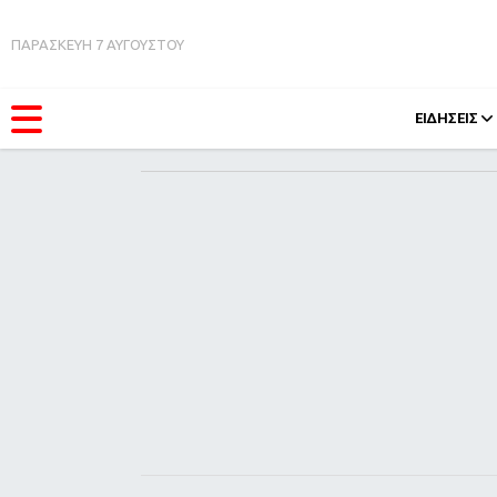
ΠΑΡΑΣΚΕΥΗ 7 ΑΥΓΟΥΣΤΟΥ
ΕΙΔΗΣΕΙΣ
ΚΑΤΗΓΟΡΊΕΣ
FEEDS
Ειδήσεις
Πάσχ
Θέματα
Retro
Videos
OMG
Podcasts
A-Lis
Viral
Xmas
Life