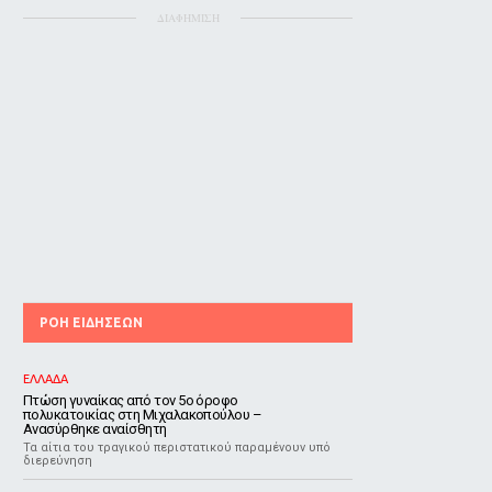
ΔΙΑΦΗΜΙΣΗ
ΡΟΗ ΕΙΔΗΣΕΩΝ
ΕΛΛΑΔΑ
Πτώση γυναίκας από τον 5ο όροφο
πολυκατοικίας στη Μιχαλακοπούλου –
Ανασύρθηκε αναίσθητη
Τα αίτια του τραγικού περιστατικού παραμένουν υπό
διερεύνηση