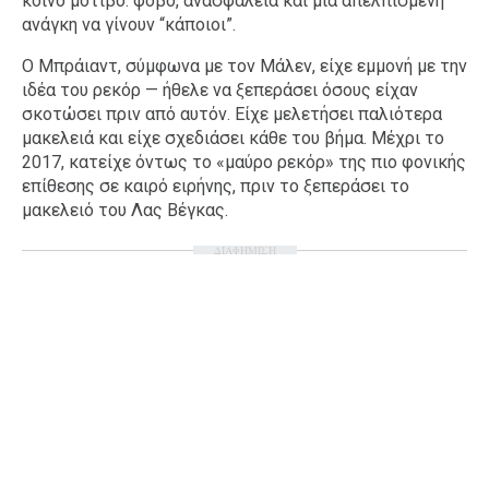
κοινό μοτίβο: φόβο, ανασφάλεια και μια απελπισμένη
ανάγκη να γίνουν “κάποιοι”.
Ο Μπράιαντ, σύμφωνα με τον Μάλεν, είχε εμμονή με την
ιδέα του ρεκόρ — ήθελε να ξεπεράσει όσους είχαν
σκοτώσει πριν από αυτόν. Είχε μελετήσει παλιότερα
μακελειά και είχε σχεδιάσει κάθε του βήμα. Μέχρι το
2017, κατείχε όντως το «μαύρο ρεκόρ» της πιο φονικής
επίθεσης σε καιρό ειρήνης, πριν το ξεπεράσει το
μακελειό του Λας Βέγκας.
ΔΙΑΦΗΜΙΣΗ