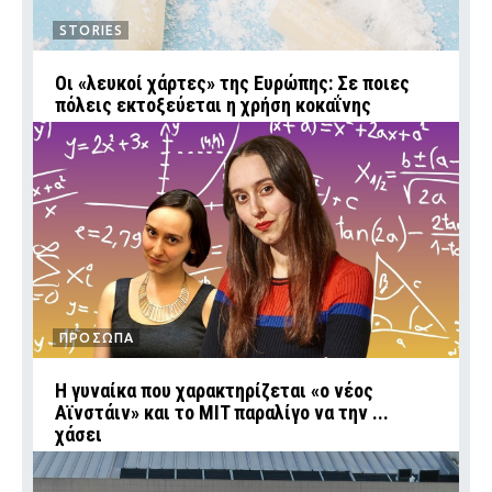
STORIES
Οι «λευκοί χάρτες» της Ευρώπης: Σε ποιες
πόλεις εκτοξεύεται η χρήση κοκαΐνης
ΠΡΟΣΩΠΑ
Η γυναίκα που χαρακτηρίζεται «ο νέος
Αϊνστάιν» και το MIT παραλίγο να την ...
χάσει