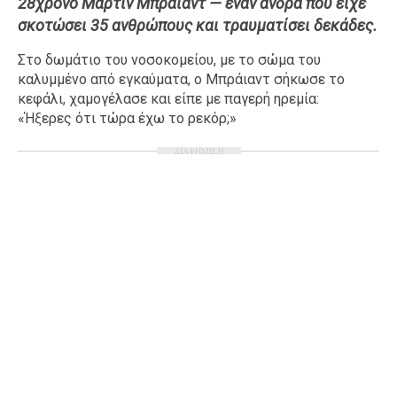
28χρονο Μάρτιν Μπράιαντ — έναν άνδρα που είχε
Ταξίδια
Style
σκοτώσει 35 ανθρώπους και τραυματίσει δεκάδες.
Σπίτι
Family
Στο δωμάτιο του νοσοκομείου, με το σώμα του
καλυμμένο από εγκαύματα, ο Μπράιαντ σήκωσε το
Σχέσεις
κεφάλι, χαμογέλασε και είπε με παγερή ηρεμία:
«Ήξερες ότι τώρα έχω το ρεκόρ;»
ΔΙΑΦΗΜΙΣΗ
AGENDA
Agenda
Επιλογές
Εισιτήρια