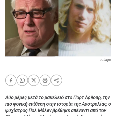
FEEDS
Πάσχα
Eurovision
Retro
Summer
OMG
LOL
collage
A-List
LGBTQI+
Xmas
Δύο μέρες μετά το μακελειό στο Πορτ Άρθουρ, την
LIFE
πιο φονική επίθεση στην ιστορία της Αυστραλίας, ο
ψυχίατρος Πολ Μάλεν βρέθηκε απέναντι από τον
Food
Body+Mind