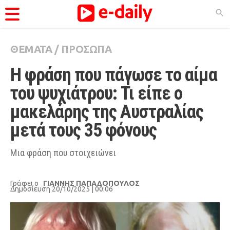
ΘΕΜΑΤΑ
/
ΠΡΟΣΩΠΑ
ΚΑΤΗΓΟΡΊΕΣ
Η φράση που πάγωσε το αίμα 
Ειδήσεις
του ψυχιάτρου: Τι είπε ο 
Θέματα
μακελάρης της Αυστραλίας 
Videos
μετά τους 35 φόνους
Podcasts
Viral
Μια φράση που στοιχειώνει
Life
Γράφει ο
ΓΙΑΝΝΗΣ ΠΑΠΑΔΟΠΟΥΛΟΣ
City Guide
Δημοσίευση 20/10/2025 | 00:06
Pop Culture
Agenda